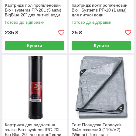
Картридж поліпропіленовий
Картридж поліпропіленовий
Bio+ systems PP-20L (5 мкм)
Bio+ Systems PP-10 (1 мкм)
BigBlue 20" для питної води
для питної води
Готово до відправки
Готово до відправки
235
25
₴
₴
Купити
Купити
Картридж для видалення
Тент Пландека Тарпаулін
заліза Bio+ systems IRC-20L
3x4м захисний (110г/м2)
Big Blue 20" для питної води
(Wimar) Польща з