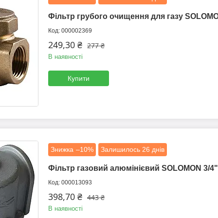
Фільтр грубого очищення для газу SOLOMO
000002369
249,30 ₴
277 ₴
В наявності
Купити
–10%
Залишилось 26 днів
Фільтр газовий алюмінієвий SOLOMON 3/4"
000013093
398,70 ₴
443 ₴
В наявності