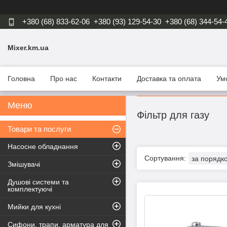
+380 (68) 833-62-06
+380 (93) 129-54-30
+380 (68) 344-54-
Mixer.km.ua
Головна
Про нас
Контакти
Доставка та оплата
Ум
Фільтр для газу
Товари та послуги
Насосне обладнання
Змішувачі
Душові системи та
комплектуючі
Мийки для кухні
Сифони, трапи, арматура для