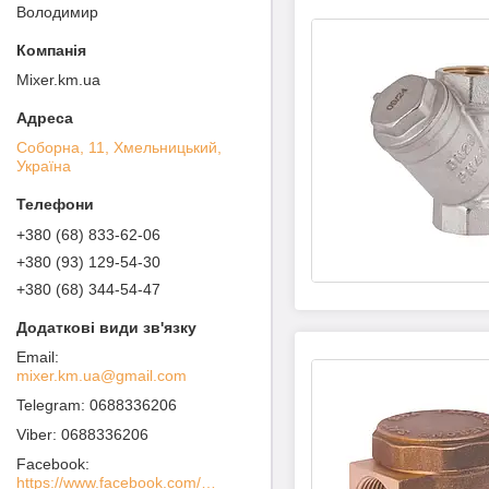
Володимир
Mixer.km.ua
Соборна, 11, Хмельницький,
Україна
+380 (68) 833-62-06
+380 (93) 129-54-30
+380 (68) 344-54-47
mixer.km.ua@gmail.com
0688336206
0688336206
Facebook
https://www.facebook.com/MIXER-%D0%A1%D0%B0%D0%BD%D1%82%D0%B5%D1%85%D0%BD%D0%B8%D1%87%D0%B5%D1%81%D0%BA%D0%BE%D0%B5-%D0%9E%D0%B1%D0%BE%D1%80%D1%83%D0%B4%D0%BE%D0%B2%D0%B0%D0%BD%D0%B8%D0%B5-100936738562760