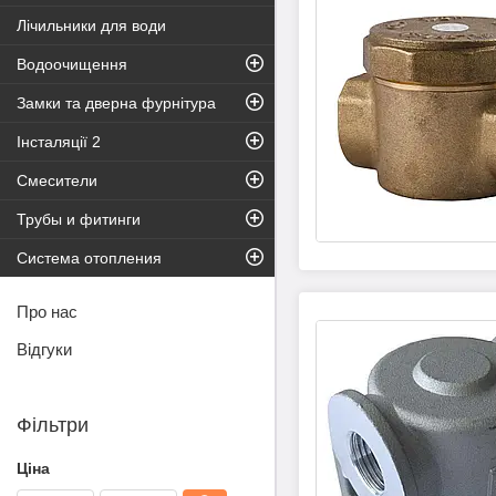
Лічильники для води
Водоочищення
Замки та дверна фурнітура
Інсталяції 2
Смесители
Трубы и фитинги
Система отопления
Про нас
Відгуки
Фільтри
Ціна