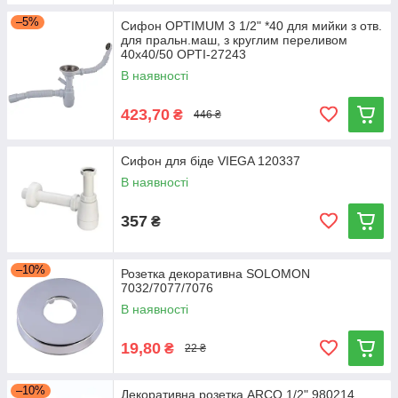
–5%
Сифон OPTIMUM 3 1/2" *40 для мийки з отв.
для пральн.маш, з круглим переливом
40х40/50 OPTI-27243
В наявності
423,70
₴
446 ₴
Сифон для біде VIEGA 120337
В наявності
357
₴
–10%
Розетка декоративна SOLOMON
7032/7077/7076
В наявності
19,80
₴
22 ₴
–10%
Декоративна розетка ARCO 1/2" 980214