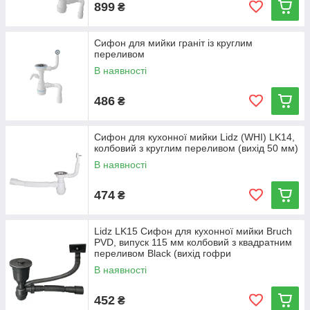
899
₴
Сифон для мийки граніт із круглим
переливом
В наявності
486
₴
Сифон для кухонної мийки Lidz (WHI) LK14,
колбовий з круглим переливом (вихід 50 мм)
В наявності
474
₴
Lidz LK15 Сифон для кухонної мийки Bruch
PVD, випуск 115 мм колбовий з квадратним
переливом Black (вихід гофри
В наявності
452
₴