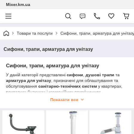
Mixer.km.ua
Товари та послуги
Сифони, трапи, арматура для унітаз
Сифони, трапи, арматура для унітазу
Сифони, трапи, арматура для унітазу
У даній категорії представлені
сифони
,
душові трапи
та
арматура для унітазу
, призначені для облаштування та
обслуговування
санітарно-технічних систем
у квартирах,
приватних будинках і комерційних приміщеннях.
Показати все
Сифони для раковин, мийок, ванн і душових кабін
забезпечують ефективне відведення води та формують
гідрозатвор
, який запобігає проникненню неприємних
запахів із каналізації. В асортименті доступні
пляшкові
сифони
,
гофровані сифони
та
трубні сифони
для різних
типів підключення.