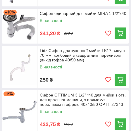
–10%
Сифон одинарний для мийки MIRA 1 1/2"х40
В наявності
241,20
₴
268 ₴
Lidz Сифон для кухонної мийки LK17 випуск
70 мм, колбовий з квадратним переливом
(вихід гофра 40/50 мм)
В наявності
250
₴
–5%
Сифон OPTIMUM 3 1/2" *40 для мийки з отв.
для пральної машини, з прямокут.
переливом і гофрою 40х40/50 OPTI- 27343
В наявності
422,75
₴
445 ₴