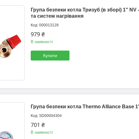
Група безпеки котла Тризуб (в зборі) 1" N
та систем нагрівання
000013128
979 ₴
В наявності
Купити
Група безпеки котла Thermo Alliance Base 
SD00004304
701 ₴
В наявності