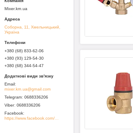
Mixer.km.ua
Соборна, 11, Хмельницький,
Україна
+380 (68) 833-62-06
+380 (93) 129-54-30
+380 (68) 344-54-47
mixer.km.ua@gmail.com
0688336206
0688336206
Facebook
https://www.facebook.com/MIXER-%D0%A1%D0%B0%D0%BD%D1%82%D0%B5%D1%85%D0%BD%D0%B8%D1%87%D0%B5%D1%81%D0%BA%D0%BE%D0%B5-%D0%9E%D0%B1%D0%BE%D1%80%D1%83%D0%B4%D0%BE%D0%B2%D0%B0%D0%BD%D0%B8%D0%B5-100936738562760