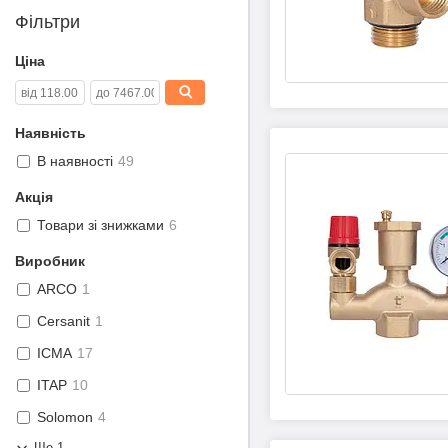
Фільтри
Ціна
Наявність
В наявності
49
Акція
Товари зі знижками
6
Виробник
ARCO
1
Cersanit
1
ICMA
17
ITAP
10
Solomon
4
Ще 1