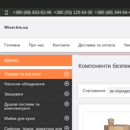
+380 (68) 833-62-06
+380 (93) 129-54-30
+380 (68) 344-54-
Mixer.km.ua
Головна
Про нас
Контакти
Доставка та оплата
Ум
Компоненти безпе
Товари та послуги
Насосне обладнання
Змішувачі
Душові системи та
комплектуючі
Мийки для кухні
Сифони, трапи, арматура для