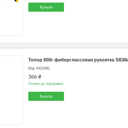
Купити
Топор 800г фиберглассовая рукоятка SIGMA
4321081
366 ₴
Готово до відправки
Купити