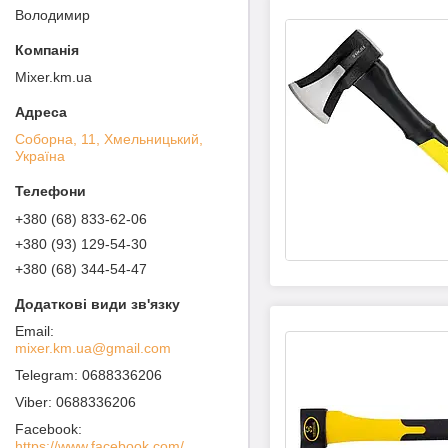
Володимир
Mixer.km.ua
Соборна, 11, Хмельницький,
Україна
+380 (68) 833-62-06
+380 (93) 129-54-30
+380 (68) 344-54-47
mixer.km.ua@gmail.com
0688336206
0688336206
Facebook
https://www.facebook.com/MIXER-%D0%A1%D0%B0%D0%BD%D1%82%D0%B5%D1%85%D0%BD%D0%B8%D1%87%D0%B5%D1%81%D0%BA%D0%BE%D0%B5-%D0%9E%D0%B1%D0%BE%D1%80%D1%83%D0%B4%D0%BE%D0%B2%D0%B0%D0%BD%D0%B8%D0%B5-100936738562760