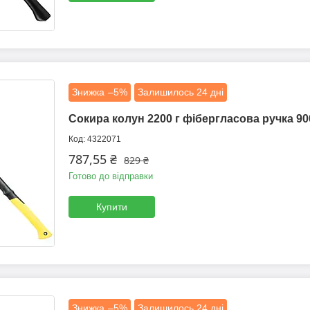
–5%
Залишилось 24 дні
Сокира колун 2200 г фібергласова ручка 90
4322071
787,55 ₴
829 ₴
Готово до відправки
Купити
–5%
Залишилось 24 дні