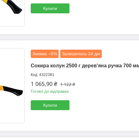
Купити
–5%
Залишилось 24 дні
Сокира колун 2500 г дерев'яна ручка 700 мм
4322381
1 065,90 ₴
1 122 ₴
Готово до відправки
Купити