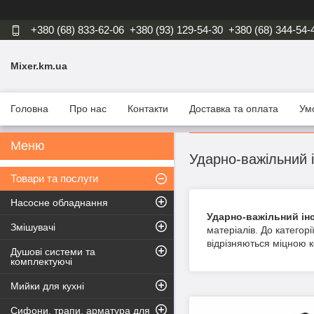
+380 (68) 833-62-06
+380 (93) 129-54-30
+380 (68) 344-54-
Mixer.km.ua
Головна
Про нас
Контакти
Доставка та оплата
Ум
Ударно-важільний 
Товари та послуги
Насосне обладнання
Ударно-важільний ін
Змішувачі
матеріалів. До категор
відрізняються міцною к
Душові системи та
комплектуючі
Мийки для кухні
Сифони, трапи, арматура для