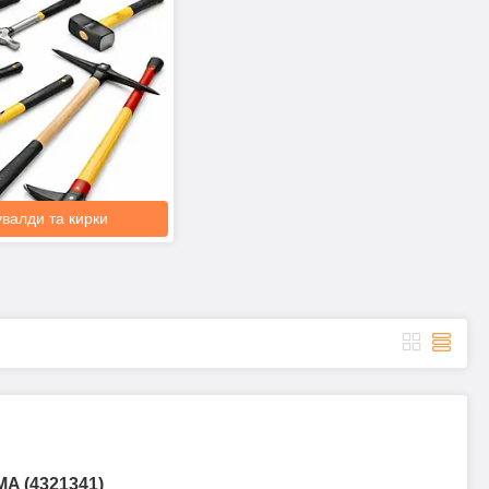
увалди та кирки
MA (4321341)