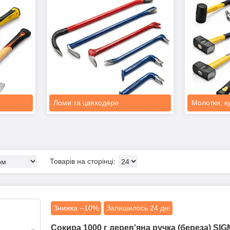
Ломи та цвяходери
Молотки, к
–10%
Залишилось 24 дні
Сокира 1000 г дерев'яна ручка (береза) SIG