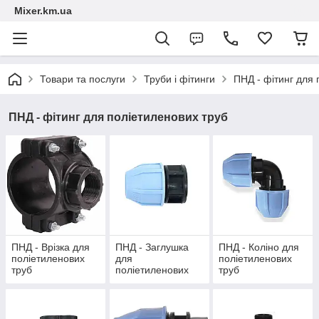
Mixer.km.ua
Товари та послуги
Труби і фітинги
ПНД - фітинг для 
ПНД - фітинг для поліетиленових труб
ПНД - Врізка для
ПНД - Заглушка
ПНД - Коліно для
поліетиленових
для
поліетиленових
труб
поліетиленових
труб
труб