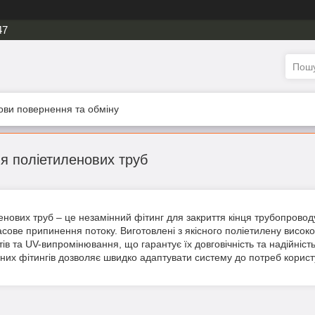
47
ови повернення та обміну
я поліетиленових труб
нових труб – це незамінний фітинг для закриття кінця трубопровод
сове припинення потоку. Виготовлені з якісного поліетилену високої
нтів та UV-випромінювання, що гарантує їх довговічність та надійні
них фітингів дозволяє швидко адаптувати систему до потреб користу