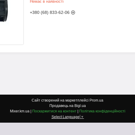
Немає в наявності
+380 (68) 833-62-06
Сайт створений на маркетплейсі
Prom.ua
Продавець на Bigl.ua
Mixer.km.ua |
Поскаржитися на контент
|
Політика конфіденційності
Select Language
▼