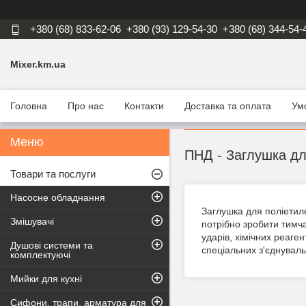
+380 (68) 833-62-06
+380 (93) 129-54-30
+380 (68) 344-54-
Mixer.km.ua
Головна
Про нас
Контакти
Доставка та оплата
Ум
ПНД - Заглушка дл
Товари та послуги
Насосне обладнання
Заглушка для поліетиле
Змішувачі
потрібно зробити тимча
ударів, хімічних реаге
Душові системи та
спеціальних з'єднуваль
комплектуючі
Мийки для кухні
Сифони, трапи, арматура для