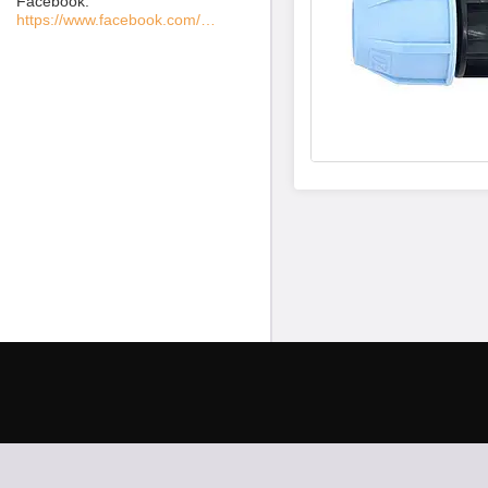
Facebook
https://www.facebook.com/MIXER-%D0%A1%D0%B0%D0%BD%D1%82%D0%B5%D1%85%D0%BD%D0%B8%D1%87%D0%B5%D1%81%D0%BA%D0%BE%D0%B5-%D0%9E%D0%B1%D0%BE%D1%80%D1%83%D0%B4%D0%BE%D0%B2%D0%B0%D0%BD%D0%B8%D0%B5-100936738562760