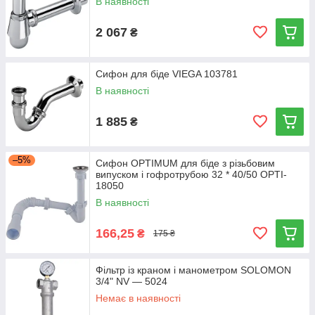
В наявності
2 067
₴
Сифон для біде VIEGA 103781
В наявності
1 885
₴
–5%
Сифон OPTIMUM для біде з різьбовим
випуском і гофротрубою 32 * 40/50 OPTI-
18050
В наявності
166,25
₴
175 ₴
Фільтр із краном і манометром SOLOMON
3/4" NV — 5024
Немає в наявності