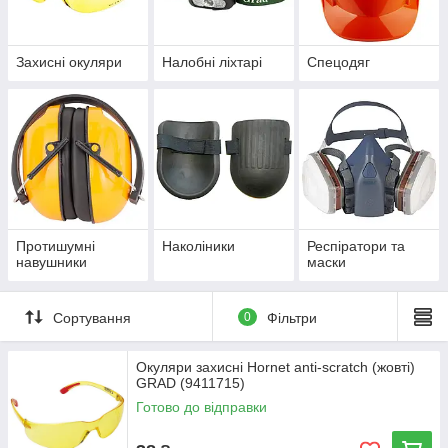
Захисні окуляри
Налобні ліхтарі
Спецодяг
Протишумні
Наколіники
Респіратори та
навушники
маски
Сортування
0
Фільтри
Окуляри захисні Hornet anti-scratch (жовті)
GRAD (9411715)
Готово до відправки