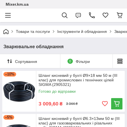
Mixer.km.ua
Товари та послуги
Інструменти й обладнання
Зварю
Зварювальне обладнання
Сортування
0
Фільтри
–10%
Шланг кисневий у бухті Ø9×18 мм 50 м (III
клас) для промислових і технічних цілей
SIGMA (2905321)
Готово до відправки
3 009,60
₴
3 344 ₴
–5%
Шланг кисневий у бухті Ø6.3×13мм 50 м (III
клас) для газозварювальних і різальних