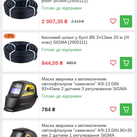
робіт SIGMA (2905121)
Готово до відправки
2 007,35
₴
2 113 ₴
–5%
Кисневий шланг у бухті Ø6.3×13мм 20 м (III
клас) SIGMA (2905111)
Готово до відправки
844,55
₴
889 ₴
Маска зварника з автоматичним
світлофільтром "хамелеон" 4/9-13 DIN
93×43мм 2 датчики 3 регулювання SIGMA
(9413221)
Готово до відправки
784
₴
Маска зварника з автоматичним
світлофільтром "хамелеон" 4/9-13 DIN 90×35
мм 2 датчики 1 регулювання SIGMA