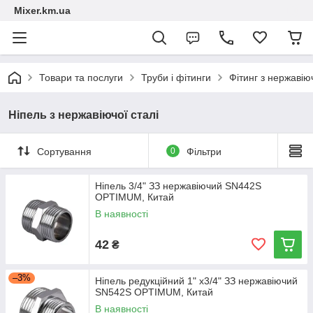
Mixer.km.ua
Товари та послуги
Труби і фітинги
Фітинг з нержавіюч
Ніпель з нержавіючої сталі
Сортування
0
Фільтри
Ніпель 3/4" ЗЗ нержавіючий SN442S
OPTIMUM, Китай
В наявності
42
₴
–3%
Ніпель редукційний 1" х3/4" ЗЗ нержавіючий
SN542S OPTIMUM, Китай
В наявності