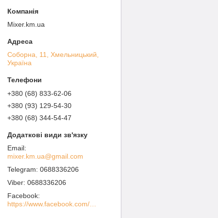
Mixer.km.ua
Соборна, 11, Хмельницький,
Україна
+380 (68) 833-62-06
+380 (93) 129-54-30
+380 (68) 344-54-47
mixer.km.ua@gmail.com
0688336206
0688336206
Facebook
https://www.facebook.com/MIXER-%D0%A1%D0%B0%D0%BD%D1%82%D0%B5%D1%85%D0%BD%D0%B8%D1%87%D0%B5%D1%81%D0%BA%D0%BE%D0%B5-%D0%9E%D0%B1%D0%BE%D1%80%D1%83%D0%B4%D0%BE%D0%B2%D0%B0%D0%BD%D0%B8%D0%B5-100936738562760