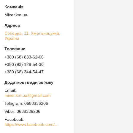
Mixer.km.ua
Соборна, 11, Хмельницький,
Україна
+380 (68) 833-62-06
+380 (93) 129-54-30
+380 (68) 344-54-47
mixer.km.ua@gmail.com
0688336206
0688336206
Facebook
https://www.facebook.com/MIXER-%D0%A1%D0%B0%D0%BD%D1%82%D0%B5%D1%85%D0%BD%D0%B8%D1%87%D0%B5%D1%81%D0%BA%D0%BE%D0%B5-%D0%9E%D0%B1%D0%BE%D1%80%D1%83%D0%B4%D0%BE%D0%B2%D0%B0%D0%BD%D0%B8%D0%B5-100936738562760