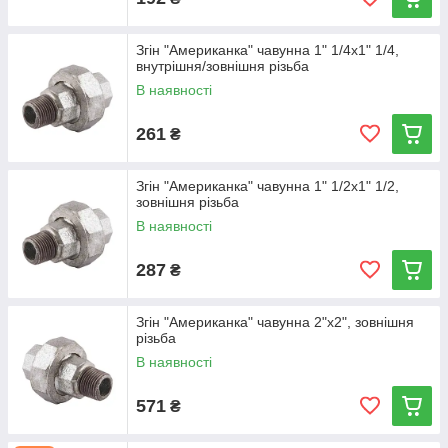
Згін "Американка" чавунна 1" 1/4х1" 1/4,
внутрішня/зовнішня різьба
В наявності
261
₴
Згін "Американка" чавунна 1" 1/2х1" 1/2,
зовнішня різьба
В наявності
287
₴
Згін "Американка" чавунна 2"х2", зовнішня
різьба
В наявності
571
₴