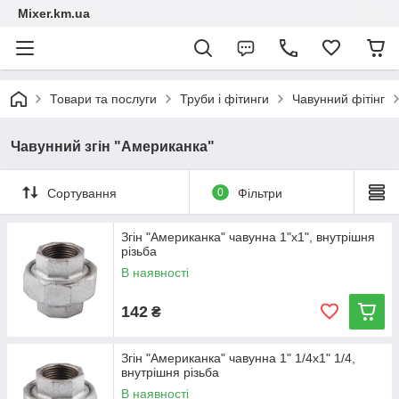
Mixer.km.ua
Товари та послуги
Труби і фітинги
Чавунний фітінг
Чавунний згін "Американка"
Сортування
0
Фільтри
Згін "Американка" чавунна 1"х1", внутрішня
різьба
В наявності
142
₴
Згін "Американка" чавунна 1" 1/4х1" 1/4,
внутрішня різьба
В наявності