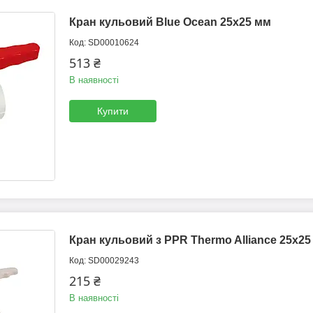
Кран кульовий Blue Ocean 25х25 мм
SD00010624
513 ₴
В наявності
Купити
Кран кульовий з PPR Thermo Alliance 25х25
SD00029243
215 ₴
В наявності