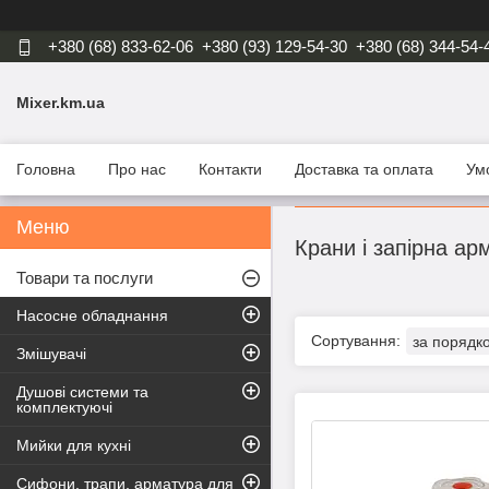
+380 (68) 833-62-06
+380 (93) 129-54-30
+380 (68) 344-54-
Mixer.km.ua
Головна
Про нас
Контакти
Доставка та оплата
Ум
Крани і запірна а
Товари та послуги
Насосне обладнання
Змішувачі
Душові системи та
комплектуючі
Мийки для кухні
Сифони, трапи, арматура для