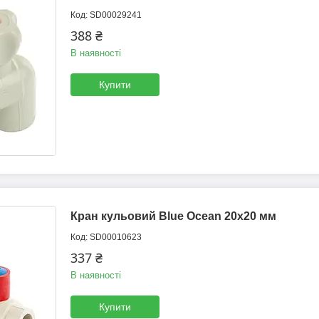
SD00029241
388 ₴
В наявності
Купити
Кран кульовий Blue Ocean 20х20 мм
SD00010623
337 ₴
В наявності
Купити