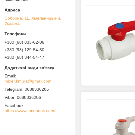
Соборна, 11, Хмельницький,
Україна
+380 (68) 833-62-06
+380 (93) 129-54-30
+380 (68) 344-54-47
mixer.km.ua@gmail.com
0688336206
0688336206
Facebook
https://www.facebook.com/MIXER-%D0%A1%D0%B0%D0%BD%D1%82%D0%B5%D1%85%D0%BD%D0%B8%D1%87%D0%B5%D1%81%D0%BA%D0%BE%D0%B5-%D0%9E%D0%B1%D0%BE%D1%80%D1%83%D0%B4%D0%BE%D0%B2%D0%B0%D0%BD%D0%B8%D0%B5-100936738562760