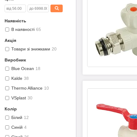
Наявність
В наявності
65
Акція
Товари зі знижками
20
Виробник
Blue Ocean
18
Kalde
38
Thermo Alliance
10
VSplast
30
Колір
Білий
12
Синій
4