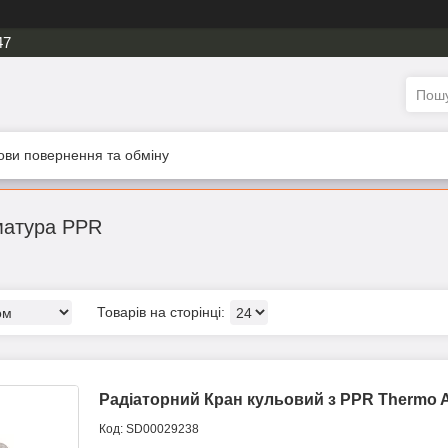
47
ови повернення та обміну
рматура PPR
Радіаторний Кран кульовий з PPR Thermo A
SD00029238