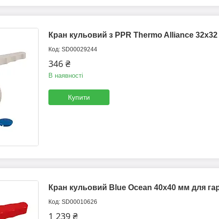
Кран кульовий з PPR Thermo Alliance 32х32
SD00029244
346 ₴
В наявності
Купити
Кран кульовий Blue Ocean 40х40 мм для гар
SD00010626
1 239 ₴