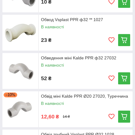
10
₴
Обвод Vsplast PPR ф32 ** 1027
В наявності
23
₴
Обведення міні Kalde PPR ф32 27032
В наявності
52
₴
–10%
Обвід міні Kalde PPR Ø20 27020, Туреччина
В наявності
12,60
₴
14 ₴
Обвід трубний Vsplast PPR Ø32 1028,