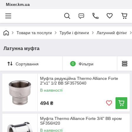
Mixer.km.ua
Товари та послуги
Труби і фітинги
Латунний фітінг
Латунна муфта
Сортування
0
Фільтри
Муфта редукційна Thermo Alliance Forte
2"х1" 1/2 ВВ SF3575040
В наявності
494
₴
Муфта Thermo Alliance Forte 3/4" ВВ хром
SF356H20
В наявності