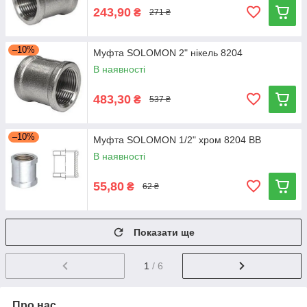
243,90
₴
271 ₴
–10%
Муфта SOLOMON 2" нікель 8204
В наявності
483,30
₴
537 ₴
–10%
Муфта SOLOMON 1/2" хром 8204 ВВ
В наявності
55,80
₴
62 ₴
Показати ще
1
/ 6
Про нас