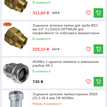
В наявності
311,60
₴
328 ₴
–5%
З'єднання затискне пряме для труби Ø22
мм 1/2" З LS332S OPTIMUM для
професійного та побутового використання
В наявності
225,15
₴
237 ₴
AGAflex з' єднання зажимне із зовнішньою
різьбою AK 1
В наявності
745
₴
З'єднання затискне прямостороннє DN25
(31,2-34,4 мм) OK AGAflex
Немає в наявності