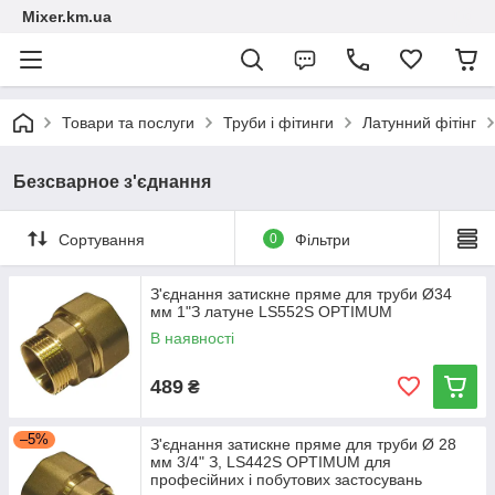
Mixer.km.ua
Товари та послуги
Труби і фітинги
Латунний фітінг
Безсварное з'єднання
Сортування
0
Фільтри
З'єднання затискне пряме для труби Ø34
мм 1"З латуне LS552S OPTIMUM
В наявності
489
₴
–5%
З'єднання затискне пряме для труби Ø 28
мм 3/4" З, LS442S OPTIMUM для
професійних і побутових застосувань