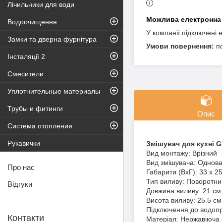
Лічильники для води
Водоочищення
У компанії підключені 
Замки та дверна фурнітура
п
Інсталяції 2
Смесители
Уплотнительные материалы
Трубы и фитинги
Опис
Система отопления
Рукавички
Змішувач для кухні 
Вид монтажу: Врізний
Вид змішувача: Однов
Про нас
Габарити (ВхГ): 33 х 2
Тип виливу: Поворотни
Відгуки
Довжина виливу: 21 см
Висота виливу: 25.5 см
Підключення до водоп
Контакти
Матеріал: Нержавіюча 