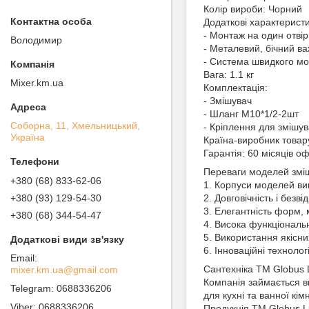
Колір вироби: Чорний
Додаткові характеристи
- Монтаж на один отвір
Володимир
- Металевий, бічний ва
- Система швидкого м
Вага: 1.1 кг
Mixer.km.ua
Комплектація:
- Змішувач
- Шланг М10*1/2-2шт
Соборна, 11, Хмельницький,
- Кріплення для змішув
Україна
Країна-виробник товар
Гарантія: 60 місяців оф
Переваги моделей зміш
+380 (68) 833-62-06
1. Корпуси моделей виг
+380 (93) 129-54-30
2. Довговічність і безві
3. Елегантність форм, м
+380 (68) 344-54-47
4. Висока функціональн
5. Використання якісни
6. Інноваційні технолог
Сантехніка ТМ Globus L
mixer.km.ua@gmail.com
Компанія займається ви
0688336206
для кухні та ванної кім
0688336206
Продукція ТМ Globus Lu