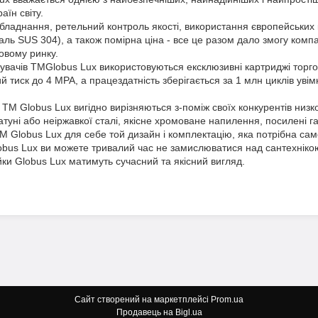
аїн світу.
бладнання, ретельний контроль якості, використання європейських 
аль SUS 304), а також помірна ціна - все це разом дало змогу компа
товому ринку.
вачів ТМGlobus Lux використовуються ексклюзивні картриджі торгово
й тиск до 4 МРА, а працездатність зберігається за 1 млн циклів увім
ТМ Globus Lux вигідно вирізняються з-поміж своїх конкурентів низ
атуні або неіржавкої сталі, якісне хромоване напилення, посилені га
 Globus Lux для себе той дизайн і комплектацію, яка потрібна саме
bus Lux ви можете тривалий час не замислюватися над сантехнікою 
ійки Globus Lux матимуть сучасний та якісний вигляд.
Сайт створений на маркетплейсі
Prom.ua
Продавець на Bigl.ua