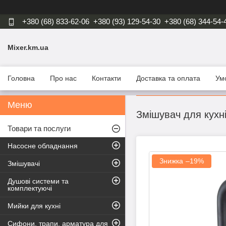
+380 (68) 833-62-06
+380 (93) 129-54-30
+380 (68) 344-54-
Mixer.km.ua
Головна
Про нас
Контакти
Доставка та оплата
Ум
Змішувач для кухн
Товари та послуги
Насосне обладнання
–19%
Змішувачі
Душові системи та
комплектуючі
Мийки для кухні
Сифони, трапи, арматура для