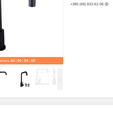
+380 (68) 833-62-06
илось
0
0
0
0
0
0
0
0