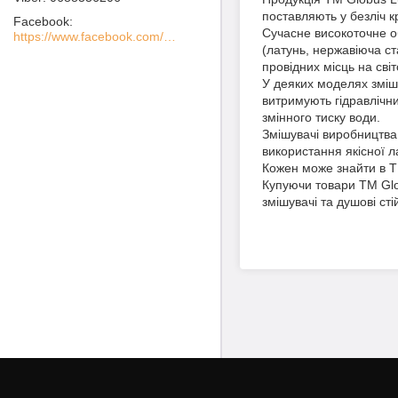
поставляють у безліч кр
Facebook
Сучасне високоточне о
https://www.facebook.com/MIXER-%D0%A1%D0%B0%D0%BD%D1%82%D0%B5%D1%85%D0%BD%D0%B8%D1%87%D0%B5%D1%81%D0%BA%D0%BE%D0%B5-%D0%9E%D0%B1%D0%BE%D1%80%D1%83%D0%B4%D0%BE%D0%B2%D0%B0%D0%BD%D0%B8%D0%B5-100936738562760
(латунь, нержавіюча ст
провідних місць на сві
У деяких моделях змішу
витримують гідравлічни
змінного тиску води.
Змішувачі виробництва 
використання якісної л
Кожен може знайти в ТМ
Купуючи товари ТМ Glo
змішувачі та душові ст