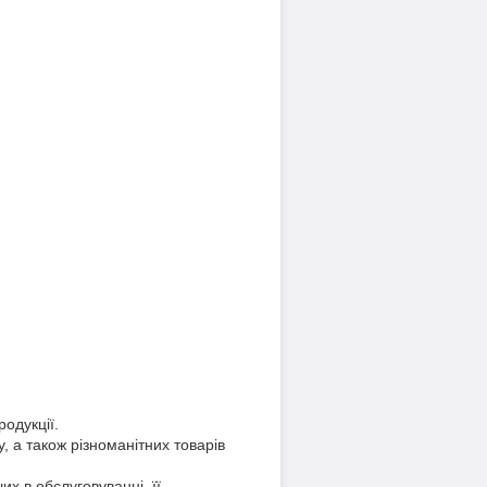
одукції.
, а також різноманітних товарів
х в обслуговуванні, її