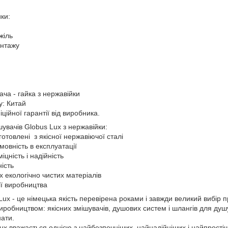
ки:
жіль
онтажу
ача - гайка з нержавійки
у: Китай
іційної гарантії від виробника.
увачів Globus Lux з нержавійки:
отовлені з якісної нержавіючої сталі
дмовність в експлуатації
іцність і надійність
ість
х екологічно чистих матеріалів
ії виробництва
ux - це німецька якість перевірена роками і завжди великий вибір пр
робництвом: якісних змішувачів, душових систем і шлангів для душу
нати.
x вважається однією з найбезпечніших, найнадійніших і найпростіши