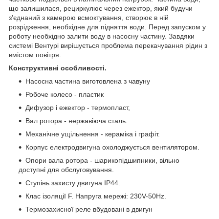
що залишилася, рециркулює через ежектор, який будучи
з'єднаний з камерою всмоктування, створює в ній
розрідження, необхідне для підняття води. Перед запуском у
роботу необхідно залити воду в насосну частину. Завдяки
системі Вентурі вирішується проблема перекачування рідин з
вмістом повітря.
Конструктивні особливості.
Насосна частина виготовлена з чавуну
Робоче колесо - пластик
Дифузор і ежектор - термопласт,
Вал ротора - нержавіюча сталь.
Механічне ущільнення - кераміка і графіт.
Корпус електродвигуна охолоджується вентилятором.
Опори вала ротора - шарикопідшипники, вільно
доступні для обслуговування.
Ступінь захисту двигуна IP44.
Клас ізоляції F. Напруга мережі: 230V-50Hz.
Термозахисної реле вбудовані в двигун