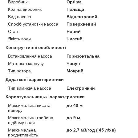
Виробник
Optima
Країна виробник
Польща
Вид насоса
Відцентровий
Спосіб установки насоса
Поверхневий
Стан
Новий
Якість води
Чистий
Конструктивні особливості
Встановлення насоса
Горизонтальна
Матеріал корпусу
Чавун
Тип ротора
Мокрий
Додаткові характеристики
Тип вимикача насоса
Електронний
Користувальницькі характеристики
Максимальна висота
до 40 м
напору
Максимальна глибина
до 9 м
підйому води
Максимальна
до 2,7 м3/год ( 45 л/хв)
продуктивність