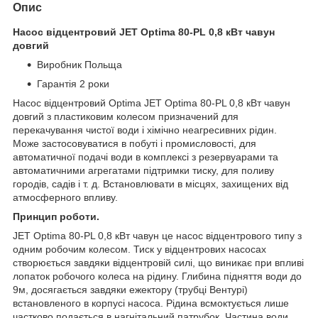
Опис
Насос відцентровий JET Optima 80-PL 0,8 кВт чавун
довгий
Виробник Польща
Гарантія 2 роки
Насос відцентровий Optima JET Optima 80-PL 0,8 кВт чавун
довгий з пластиковим колесом призначений для
перекачування чистої води і хімічно неагресивних рідин.
Може застосовуватися в побуті і промисловості, для
автоматичної подачі води в комплексі з резервуарами та
автоматичними агрегатами підтримки тиску, для поливу
городів, садів і т. д. Встановлювати в місцях, захищених від
атмосферного впливу.
Принцип роботи.
JET Optima 80-PL 0,8 кВт чавун це насос відцентрового типу з
одним робочим колесом. Тиск у відцентрових насосах
створюється завдяки відцентровій силі, що виникає при впливі
лопаток робочого колеса на рідину. Глибина підняття води до
9м, досягається завдяки ежектору (трубці Вентурі)
встановленого в корпусі насоса. Рідина всмоктується лише
частково подається в нагнітальний патрубок. Частина води,