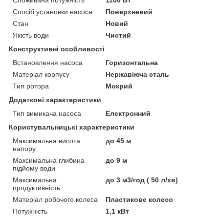
Споживана потужність
1100 Вт
Спосіб установки насоса
Поверхневий
Стан
Новий
Якість води
Чистий
Конструктивні особливості
Встановлення насоса
Горизонтальна
Матеріал корпусу
Нержавіюча сталь
Тип ротора
Мокрий
Додаткові характеристики
Тип вимикача насоса
Електронний
Користувальницькі характеристики
Максимальна висота
до 45 м
напору
Максимальна глибина
до 9 м
підйому води
Максимальна
до 3 м3/год ( 50 л/хв)
продуктивність
Матеріал робочого колеса
Пластикове колесо
Потужність
1,1 кВт