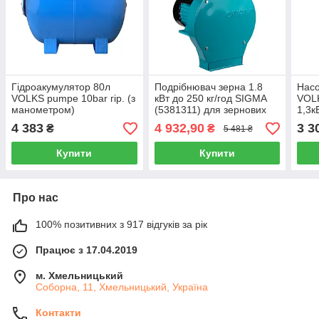
Гідроакумулятор 80л
Подрібнювач зерна 1.8
Насо
VOLKS pumpe 10bar гір. (з
кВт до 250 кг/год SIGMA
VOL
манометром)
(5381311) для зернових
1,3к
культур
4 383
4 932,90
3 3
₴
₴
5 481 ₴
Купити
Купити
Про нас
100% позитивних з 917 відгуків за рік
Працює з 17.04.2019
м. Хмельницький
Соборна, 11, Хмельницький, Україна
Контакти