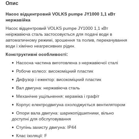
Опис
Насос відцентровий VOLKS pumpe JY1000 1,1 кВт
нержавійка
Насос відцентровий VOLKS pumpe JY1000 1,1 кВт
неіржавіюча сталь застосовується для подачі води в
автоматичному режимі, зрошення та полив, перекачування
води і хімічно неагресивних рідин.
Конструктивні особливості:
Насосна частина виготовлена з нержавіючої сталі
Робоче колесо: високоміцний пластик
Дифузор і ежектор: високоміцний пластик
Вал двигуна: нержавіюча сталь
Механічне ущільнення: кераміка і графіт
Корпус електродвигуна охолоджується вентилятором
Опори вала двигуна: шарикопідшипники, вільно
доступні для обслуговування
Ступінь захисту двигуна: IP44
Клас ізоляції: F