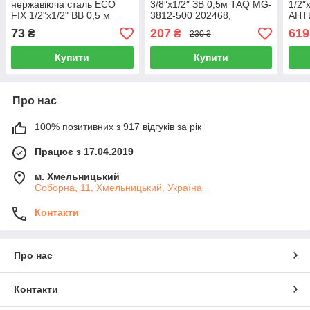
нержавіюча сталь ECO
3/8″x1/2″ ЗВ 0,5м TAQ MG-
1/2″
FIX 1/2"х1/2" ВВ 0,5 м
3812-500 202468,
АНТ
EPDM, Китай
обплетення нержавіюча
1212
73
207
619
₴
₴
230 ₴
сталь, Іспанія
полі
Купити
Купити
Про нас
100% позитивних з 917 відгуків за рік
Працює з 17.04.2019
м. Хмельницький
Соборна, 11, Хмельницький, Україна
Контакти
Про нас
Контакти