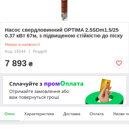
Насос свердловинний OPTIMA 2.5SDm1.5/25
0.37 кВт 67м, з підвищеною стійкістю до піску
Немає в наявності
Код: 15544
Роздріб
7 893
₴
Опис
Характеристики
Доставка
Оплата
Умови п