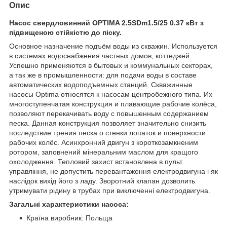
Опис
Насос свердловинний OPTIMA 2.5SDm1.5/25 0.37 кВт з
підвищеною стійкістю до піску.
Основное назначение подъём воды из скважин. Используется
в системах водоснабжения частных домов, коттеджей.
Успешно применяются в бытовых и коммунальных секторах,
а так же в промышленности: для подачи воды в составе
автоматических водоподъемных станций. Скважинные
насосы Optima относятся к насосам центробежного типа. Их
многоступенчатая конструкция и плавающие рабочие колёса,
позволяют перекачивать воду с повышенным содержанием
песка. Данная конструкция позволяет значительно снизить
последствие трения песка о стенки лопаток и поверхности
рабочих колёс. Асинхронний двигун з короткозамкненим
ротором, заповнений мінеральним маслом для кращого
охолодження. Тепловий захист встановлена в пульт
управління, не допустить перевантаження електродвигуна і як
наслідок вихід його з ладу. Зворотний клапан дозволить
утримувати рідину в трубах при виключенні електродвигуна.
Загальні характеристики насоса:
Країна виробник: Польща