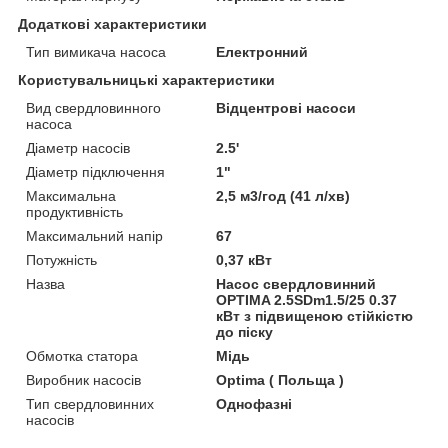
Додаткові характеристики
Тип вимикача насоса
Електронний
Користувальницькі характеристики
Вид свердловинного
Відцентрові насоси
насоса
Діаметр насосів
2.5'
Діаметр підключення
1"
Максимальна
2,5 м3/год (41 л/хв)
продуктивність
Максимальний напір
67
Потужність
0,37 кВт
Назва
Насос свердловинний
OPTIMA 2.5SDm1.5/25 0.37
кВт з підвищеною стійкістю
до піску
Обмотка статора
Мідь
Виробник насосів
Optima ( Польща )
Тип свердловинних
Однофазні
насосів