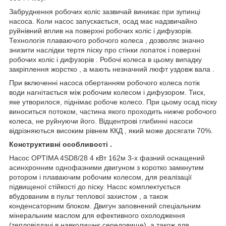
Забруднення робочих коліс зазвичай виникає при зупинці
насоса. Коли насос запускається, осад має надзвичайно
руйнівний вплив на поверхні робочих коліс і дифузорів.
Технологія плаваючого робочого колеса , дозволяє значно
знизити наслідки тертя піску про стінки лопаток і поверхні
робочих коліс і дифузорів . Робочі колеса в цьому випадку
закріплення жорстко , а мають незначний люфт уздовж вала .
При включенні насоса обертанням робочого колеса потік
води нагнітається між робочим колесом і дифузором. Тиск,
яке утворилося, піднімає робоче колесо. При цьому осад піску
виноситься потоком, частина якого проходить нижче робочого
колеса, не руйнуючи його. Відцентрові глибинні насоси
відрізняються високим рівнем ККД , який може досягати 70%.
Конструктивні особливості .
Насос OPTIMA 4SD8/28 4 кВт 162м 3-х фазний оснащений
асинхронним однофазними двигуном з коротко замкнутим
ротором і плаваючим робочим колесом, для реалізації
підвищеної стійкості до піску. Насос комплектується
вбудованим в пульт теплової захистом , а також
конденсаторним блоком. Двигун заповнений спеціальним
мінеральним маслом для ефективного охолодження
(тепловіддачі в навколишнє середовище), а також для