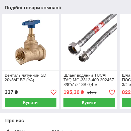
Подібні товари компанії
Вентиль латунний SD
Шланг водяний TUCAI
Шла
20х3/4" ВР (YA)
TAQ MG-3812-400 202467
ПОС
3/8″x1/2″ ЗВ 0,4 м,
3/4″
обплетення нержавіюча
SUP
337
195,30
822
₴
₴
217 ₴
сталь, Іспанія
1813
обпл
Купити
Купити
Про нас