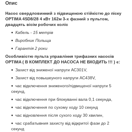
Опис
Насос свердловинний з підвищеною стійкістю до піску
OPTIMA 4SD8/28 4 кВт 162м 3-х фазний з пультом,
двадцять вісім робочих коліс
Кабель - 15 метрів
Виробник Польща
Гарантія 2 роки
Особливістю пульта управління трифазних насосів
OPTIMA ( В КОМПЛЕКТ ДО НАСОСА НЕ ВХОДИТЬ !!! ) є:
Захист від зниженої напруги AC301V,
Захист від повышеуного напруги AC438V,
час відключення зниженого/підвищеної напруги 5
секунд,
час відключення при блокуванні вала 0,1 секунда,
час відключення по сухому ходу 10 секунд
час відновлення після сухого ходу 30 хвилин,
час срабатывния захисту від відкритої фази до 2
секунд