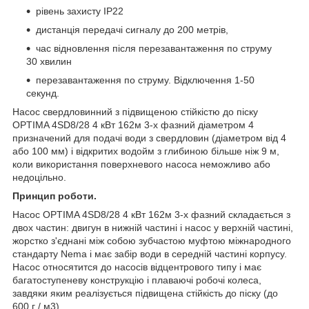
рівень захисту IP22
дистанція передачі сигналу до 200 метрів,
час відновлення після перезавантаження по струму
30 хвилин
перезавантаження по струму. Відключення 1-50
секунд.
Насос свердловинний з підвищеною стійкістю до піску
OPTIMA 4SD8/28 4 кВт 162м 3-х фазний діаметром 4
призначений для подачі води з свердловин (діаметром від 4
або 100 мм) і відкритих водойм з глибиною більше ніж 9 м,
коли використання поверхневого насоса неможливо або
недоцільно.
Принцип роботи.
Насос OPTIMA 4SD8/28 4 кВт 162м 3-х фазний складається з
двох частин: двигун в нижній частині і насос у верхній частині,
жорстко з'єднані між собою зубчастою муфтою міжнародного
стандарту Nema і має забір води в середній частині корпусу.
Насос относятится до насосів відцентрового типу і має
багатоступеневу конструкцію і плаваючі робочі колеса,
завдяки яким реалізується підвищена стійкість до піску (до
600 г / м3).