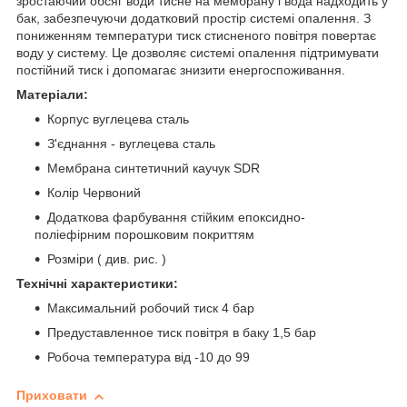
зростаючий обсяг води тисне на мембрану і вода надходить у
бак, забезпечуючи додатковий простір системі опалення. З
пониженням температури тиск стисненого повітря повертає
воду у систему. Це дозволяє системі опалення підтримувати
постійний тиск і допомагає знизити енергоспоживання.
Матеріали:
Корпус вуглецева сталь
З'єднання - вуглецева сталь
Мембрана синтетичний каучук SDR
Колір Червоний
Додаткова фарбування стійким епоксидно-
поліефірним порошковим покриттям
Розміри ( див. рис. )
Технічні характеристики:
Максимальний робочий тиск 4 бар
Предуставленное тиск повітря в баку 1,5 бар
Робоча температура від -10 до 99
Приховати