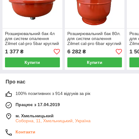
Розширювальний бак 4л
Розширювальний бак 80л.
Розш
для систем опалення
для систем опалення
для 
Zilmet cal-pro 5bar круглий
Zilmet cal-pro 6bar круглий
Zilm
опал
1 377
6 282
1 5
₴
₴
Купити
Купити
Про нас
100% позитивних з 914 відгуків за рік
Працює з 17.04.2019
м. Хмельницький
Соборна, 11, Хмельницький, Україна
Контакти