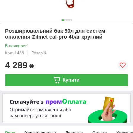
Розширювальний бак 50л для систем
опалення Zilmet cal-pro 4bar круглий
В наявності
Код: 1438
Роздріб
4 289
₴
Купити
Опис
Характеристики
Доставка
Оплата
Умови п