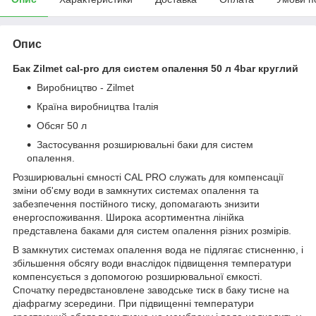
Опис
Бак Zilmet cal-pro для систем опалення 50 л 4bar круглий
Виробництво - Zilmet
Країна виробництва Італія
Обсяг 50 л
Застосування розширювальні баки для систем
опалення.
Розширювальні ємності CAL PRO служать для компенсації
зміни об'єму води в замкнутих системах опалення та
забезпечення постійного тиску, допомагають знизити
енергоспоживання. Широка асортиментна лінійка
представлена баками для систем опалення різних розмірів.
В замкнутих системах опалення вода не підлягає стисненню, і
збільшення обсягу води внаслідок підвищення температури
компенсується з допомогою розширювальної ємкості.
Спочатку передвстановлене заводське тиск в баку тисне на
діафрагму зсередини. При підвищенні температури