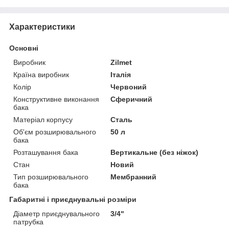
Характеристики
Основні
Виробник
Zilmet
Країна виробник
Італія
Колір
Червоний
Конструктивне виконання
Сферичний
бака
Матеріал корпусу
Сталь
Об'єм розширювального
50 л
бака
Розташування бака
Вертикальне (без ніжок)
Стан
Новий
Тип розширювального
Мембранний
бака
Габаритні і приєднувальні розміри
Діаметр приєднувального
3/4"
патрубка