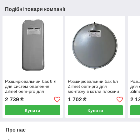
Подібні товари компанії
Розширювальний бак 8 л
Розширювальний бак 6л
Розш
для систем опалення
Zilmet oem-pro для
для 
Zilmet oem-pro для
монтажу в котли плоский
Zilm
монтажу в котлы3/8' 3bar
3bar 3/8'
монт
2 739
1 702
2 1
₴
₴
прямокутний
3bar
Купити
Купити
Про нас