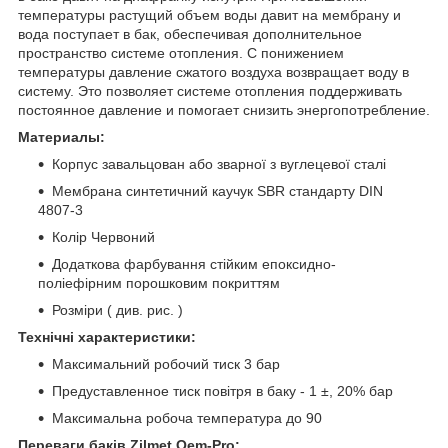
температуры растущий объем воды давит на мембрану и
вода поступает в бак, обеспечивая дополнительное
пространство системе отопления. С понижением
температуры давление сжатого воздуха возвращает воду в
систему. Это позволяет системе отопления поддерживать
постоянное давление и помогает снизить энергопотребление.
Материалы:
Корпус завальцован або зварної з вуглецевої сталі
Мембрана синтетичний каучук SBR стандарту DIN
4807-3
Колір Червоний
Додаткова фарбування стійким епоксидно-
поліефірним порошковим покриттям
Розміри ( див. рис. )
Технічні характеристики:
Максимальний робочий тиск 3 бар
Предуставленное тиск повітря в баку - 1 ±, 20% бар
Максимальна робоча температура до 90
Переваги баків Zilmet Oem-Pro: