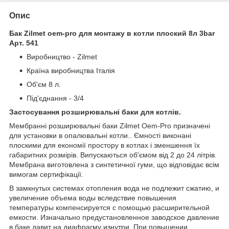
Опис
Бак Zilmet oem-pro для монтажу в котли плоский 8л 3bar
Арт. 541
Виробництво - Zilmet
Країна виробництва Італія
Об'єм 8 л.
Під'єднання - 3/4
Застосування розширювальні баки для котлів.
Мембранні розширювальні баки Zilmet Oem-Pro призначені
для установки в опалювальні котли.. Ємності виконані
плоскими для економії простору в котлах і зменшення їх
габаритних розмірів. Випускаються об'ємом від 2 до 24 літрів.
Мембрана виготовлена з синтетичної гуми, що відповідає всім
вимогам сертифікації.
В замкнутых системах отопления вода не подлежит сжатию, и
увеличение объема воды вследствие повышения
температуры компенсируется с помощью расширительной
емкости. Изначально предустановленное заводское давление
в баке давит на диафрагму изнутри. При повышении