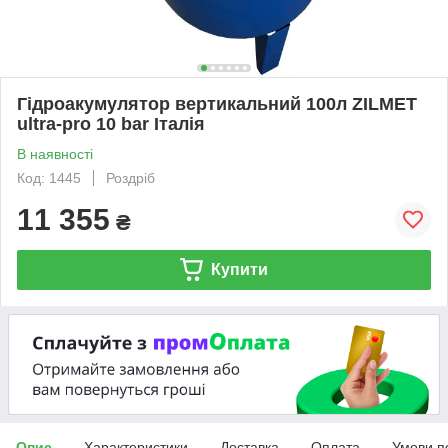
Гідроакумулятор вертикальний 100л ZILMET
ultra-pro 10 bar Італія
В наявності
Код: 1445
Роздріб
11 355
₴
Купити
Опис
Характеристики
Доставка
Оплата
Умови п