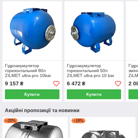
Гідроакумулятор
Гідроакумулятор
Гідр
горизонтальний 80л
горизонтальний 50л
змін
ZILMET ultra-pro 10bar
ZILMET ultra-pro 10 bar
ZiL
Італія
10ba
9 157
6 472
2 0
₴
₴
)
Купити
Купити
Акційні пропозиції та новинки
–20%
–18%