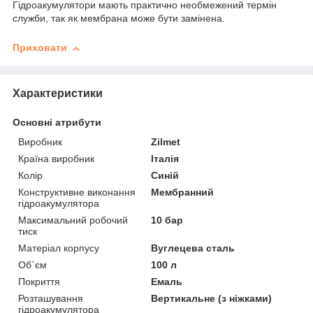
Гідроакумулятори мають практично необмежений термін
служби, так як мембрана може бути замінена.
Приховати
Характеристики
Основні атрибути
Виробник
Zilmet
Країна виробник
Італія
Колір
Синій
Конструктивне виконання
Мембранний
гідроакумулятора
Максимальний робочий
10 бар
тиск
Матеріал корпусу
Вуглецева сталь
Об`єм
100 л
Покриття
Емаль
Розташування
Вертикальне (з ніжками)
гідроакумулятора