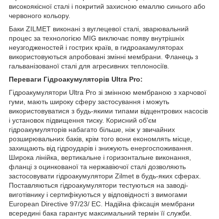
високоякісної сталі і покритий захисною емаллю синього або
червоного кольору.
Баки ZILMET виконані з вуглецевої сталі, зварювальний
процес за технологією MIG виключає появу внутрішніх
неузгодженостей і гострих країв, в гидроакамуляторах
використовуються апробовані змінні мембрани. Фланець з
гальванізованої сталі для агресивних теплоносіїв.
Переваги Гідроакумуляторів Ultra Pro:
Гідроакумулятори Ultra Pro зі змінною мембраною з харчової
гуми, мають широку сферу застосування і можуть
використовуватися з будь-якими типами відцентрових насосів
і установок підвищення тиску. Корисний об'єм
гідроакумуляторів набагато більше, ніж у звичайних
розширювальних баків, крім того вони економлять місце,
захищають від гідроударів і знижують енергоспоживання.
Широка лінійка, вертикальне і горизонтальне виконання,
фланці з оцинкованої та нержавіючої сталі дозволяють
застосовувати гідроакумулятори Zilmet в будь-яких сферах.
Поставляються гідроакумулятори тестуються на заводі-
виготівнику і сертифікуються у відповідності з вимогами
European Directive 97/23/ EC. Надійна фіксація мембрани
всередині бака гарантує максимальний термін її служби.