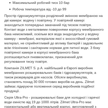
Максимальний робочий тиск 10 бар
Робоча температура від -10 до 99
Простір гідроакумулятора розділений змінною мембраною на
дві камери: водяну і повітряну. У повітряній камері
знаходиться попередньо закачаний під тиском повітря.
Контакт води з металевими поверхнями корпусу мембранного
бака неможливий, оскільки вся вода знадходиться у водяну
камеру - мембрані, матеріалом якої є зносостійкий гумовий
матеріал, не сприйнятливий до впливу бактерій і задовольняє
всім гігієнічним і санітарним нормам для питної води. З боку
повітряної камери в корпусі мембранного бака
розташовується пневмоклапан, призначений для
регулювання тиску повітря.
Компанія ZILMET S. p.A. найбільший в Європі виробник
мембранних розширювальних баків і гідроакумуляторів, а
також резервуарів для насосів. Обсяги виробництва,
становлять понад 30 000 готових виробів на день. Zilmet
займає лідируюче положення серед виробників подібної
продукції.
Серія Ultra-Pro - розширювальні баки для холодної і гарячої
води ємністю від 19 до 1000 літрів. Zilmet Ultra-Pro має
горизонтальний або вертикальний корпус, виготовлений з