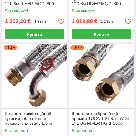
1″ 0,8м RIVER MG-1-800
1″ 0,6м RIVER MG-1-600
204745, обплетення
204742, обплетення
В наявності
В наявності
нержавіюча сталь, Іспанія
нержавіюча сталь, Іспанія
1 203,30
1 018,80
₴
₴
1 337 ₴
1 132 ₴
Купити
Купити
–10%
–10%
Шланг антивібраційний
Шланг антивібраційний
кутовий, обплетення
прямий TUCAI EXTRA TWIST
нержавіюча сталь 1,0 м
1″ 1,0м RIVER НG-1-1000
SOLOMON 1" ЗВ HS3001,
204734, обплетення
В наявності
В наявності
Китай
нержавіюча сталь, Іспанія