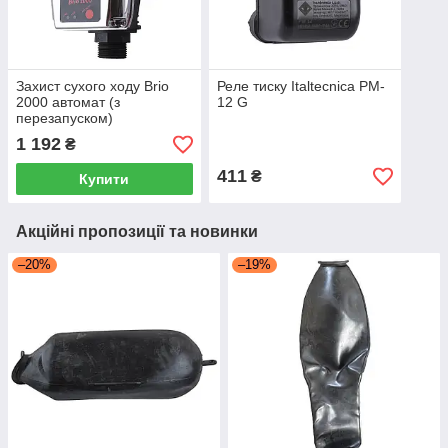
Захист сухого ходу Brio
Реле тиску Italtecnica PM-
2000 автомат (з
12 G
перезапуском)
1 192
₴
411
₴
Купити
Акційні пропозиції та новинки
–20%
–19%