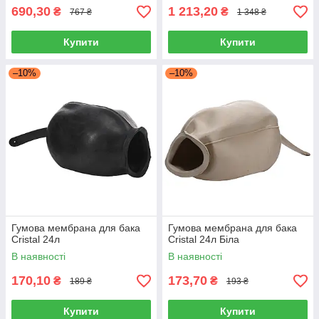
690,30
1 213,20
₴
₴
767 ₴
1 348 ₴
Купити
Купити
–10%
–10%
Гумова мембрана для бака
Гумова мембрана для бака
Сristal 24л
Сristal 24л Біла
В наявності
В наявності
170,10
173,70
₴
₴
189 ₴
193 ₴
Купити
Купити