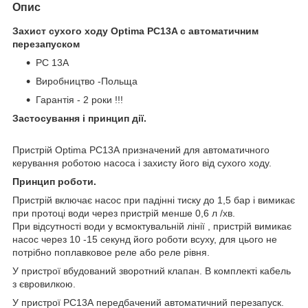
Опис
Захист сухого ходу Optima PC13A c автоматичним
перезапуском
PC 13А
Виробництво -Польща
Гарантія - 2 роки !!!
Застосування і принцип дії.
Пристрій Optima РС13А призначений для автоматичного
керування роботою насоса і захисту його від сухого ходу.
Принцип роботи.
Пристрій включає насос при падінні тиску до 1,5 бар і вимикає
при протоці води через пристрій менше 0,6 л /хв.
При відсутності води у всмоктувальній лінії , пристрій вимикає
насос через 10 -15 секунд його роботи всуху, для цього не
потрібно поплавковое реле або реле рівня.
У пристрої вбудований зворотний клапан. В комплекті кабель
з євровилкою.
У пристрої РС13А передбачений автоматичний перезапуск.