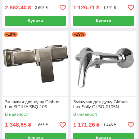
2 882,40
1 126,71
₴
₴
3 603 ₴
1 391 ₴
Купити
Купити
–19%
–19%
Змішувач для душу Globus
Змішувач для душу Globus
Lux SICILIA SBQ-105
Lux Solly GLSO-0105N
В наявності
В наявності
1 348,65
1 171,26
₴
₴
1 665 ₴
1 446 ₴
Купити
Купити