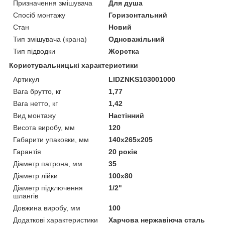
Призначення змішувача
Для душа
Спосіб монтажу
Горизонтальний
Стан
Новий
Тип змішувача (крана)
Одноважільний
Тип підводки
Жорстка
Користувальницькі характеристики
Артикул
LIDZNKS103001000
Вага брутто, кг
1,77
Вага нетто, кг
1,42
Вид монтажу
Настінний
Висота виробу, мм
120
Габарити упаковки, мм
140х265х205
Гарантія
20 років
Діаметр патрона, мм
35
Діаметр лійки
100х80
Діаметр підключення
1/2"
шлангів
Довжина виробу, мм
100
Додаткові характеристики
Харчова нержавіюча сталь