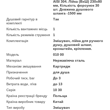
AISI 304. Лійка (ВхШ) 230х80
мм, Кількість форсунок 30
шт. Довжина душового
шланга -1500 мм
Душовий гарнітур в
Так
комплекті
Кількість вантажних місць
1
Кількість режимів струменя
1
Комплектація
Змішувач, лійка для ручного
душу, душовий шланг,
кронштейн, кріплення.
Мoдель
010 00
Матеріал
Нержавіюча сталь
Механізм змішування
Картридж
Призначення
для душа
Робочий тиск, bar
До 3
Витрата води, л/хв
до 13
Серія
10 30
Країна реєстрації бренду
Польща
Країна-виробник товару
Китай
Тип виробу
Змішувач