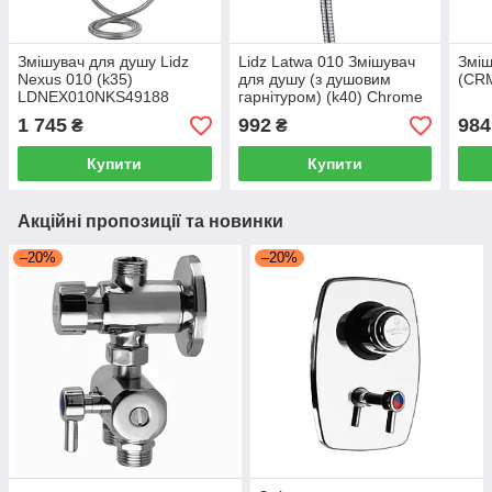
Змішувач для душу Lidz
Lidz Latwa 010 Змішувач
Зміш
Nexus 010 (k35)
для душу (з душовим
(CRM
LDNEX010NKS49188
гарнітуром) (k40) Chrome
Nickel
1 745
992
984
₴
₴
Купити
Купити
Акційні пропозиції та новинки
–20%
–20%