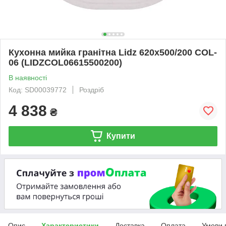
Кухонна мийка гранітна Lidz 620x500/200 COL-
06 (LIDZCOL06615500200)
В наявності
Код: SD00039772
Роздріб
4 838
₴
Купити
Опис
Характеристики
Доставка
Оплата
Умови 