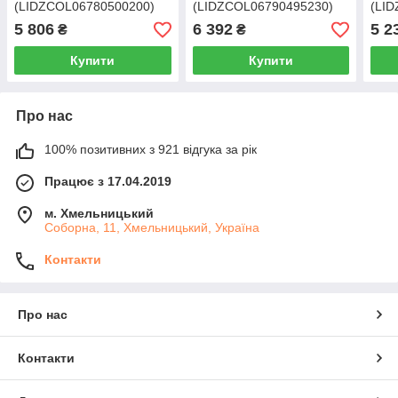
(LIDZCOL06780500200)
(LIDZCOL06790495230)
(LI
5 806
6 392
5 2
₴
₴
Купити
Купити
Про нас
100% позитивних з 921 відгука за рік
Працює з 17.04.2019
м. Хмельницький
Соборна, 11, Хмельницький, Україна
Контакти
Про нас
Контакти