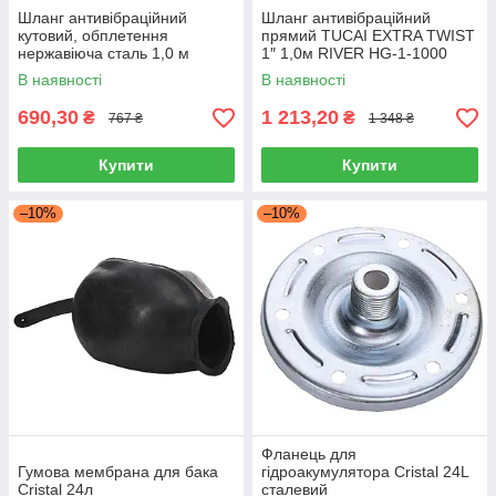
Шланг антивібраційний
Шланг антивібраційний
кутовий, обплетення
прямий TUCAI EXTRA TWIST
нержавіюча сталь 1,0 м
1″ 1,0м RIVER НG-1-1000
SOLOMON 1" ЗВ HS3001,
204734, обплетення
В наявності
В наявності
Китай
нержавіюча сталь, Іспанія
690,30
1 213,20
₴
₴
767 ₴
1 348 ₴
Купити
Купити
–10%
–10%
Фланець для
Гумова мембрана для бака
гідроакумулятора Cristal 24L
Сristal 24л
сталевий