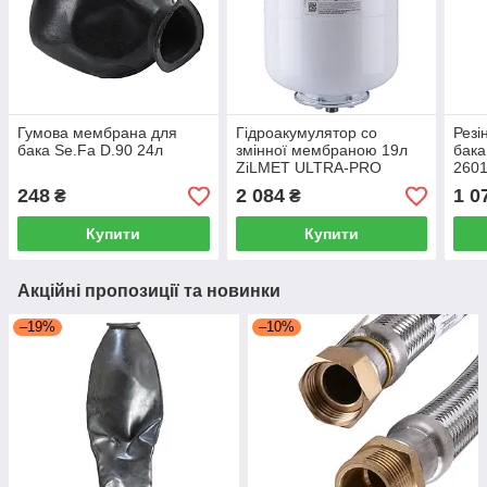
Гумова мембрана для
Гідроакумулятор cо
Резі
бака Se.Fa D.90 24л
змінної мембраною 19л
бака
ZiLMET ULTRA-PRO
2601
10bar, білий ( 1100001940
248
2 084
1 0
₴
₴
)
Купити
Купити
Акційні пропозиції та новинки
–19%
–10%