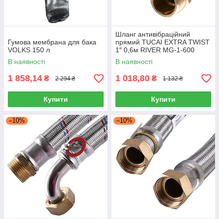
Шланг антивібраційний
Гумова мембрана для бака
прямий TUCAI EXTRA TWIST
VOLKS 150 л
1″ 0,6м RIVER MG-1-600
204742, обплетення
В наявності
В наявності
нержавіюча сталь, Іспанія
1 858,14
1 018,80
₴
₴
2 294 ₴
1 132 ₴
Купити
Купити
–10%
–10%