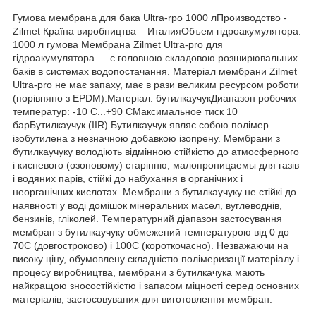
Гумова мембрана для бака Ultra-rpo 1000 лПроизводство -
Zilmet Країна виробництва – ИталияОбъем гідроакумулятора:
1000 л гумова Мембрана Zilmet Ultra-pro для
гідроакумулятора ― є головною складовою розширювальних
баків в системах водопостачання. Матеріал мембрани Zilmet
Ultra-pro не має запаху, має в рази великим ресурсом роботи
(порівняно з EPDM).Матеріал: бутилкаучукДиапазон робочих
температур: -10 С...+90 СМаксимальное тиск 10
барБутилкаучук (IIR).Бутилкаучук являє собою полімер
ізобутилена з незначною добавкою ізопрену. Мембрани з
бутилкаучуку володіють відмінною стійкістю до атмосферного
і кисневого (озоновому) старінню, малопроницаемы для газів
і водяних парів, стійкі до набухання в органічних і
неорганічних кислотах. Мембрани з бутилкаучуку не стійкі до
наявності у воді домішок мінеральних масел, вуглеводнів,
бензинів, гліколей. Температурний діапазон застосування
мембран з бутилкаучуку обмежений температурою від 0 до
70С (довгостроково) і 100С (короткочасно). Незважаючи на
високу ціну, обумовлену складністю полімеризації матеріалу і
процесу виробництва, мембрани з бутилкачука мають
найкращою зносостійкістю і запасом міцності серед основних
матеріалів, застосовуваних для виготовлення мембран.