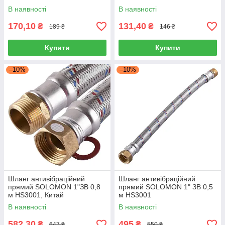
В наявності
В наявності
170,10
131,40
₴
₴
189 ₴
146 ₴
Купити
Купити
–10%
–10%
Шланг антивібраційний
Шланг антивібраційний
прямий SOLOMON 1"ЗВ 0,8
прямий SOLOMON 1" ЗВ 0,5
м HS3001, Китай
м HS3001
В наявності
В наявності
582,30
495
₴
₴
647 ₴
550 ₴