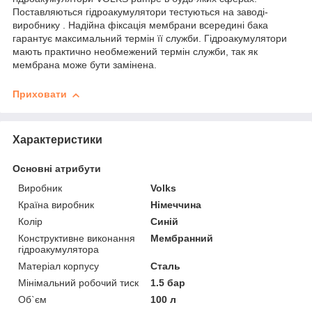
Поставляються гідроакумулятори тестуються на заводі-
виробнику . Надійна фіксація мембрани всередині бака
гарантує максимальний термін її служби. Гідроакумулятори
мають практично необмежений термін служби, так як
мембрана може бути замінена.
Приховати
Характеристики
Основні атрибути
Виробник
Volks
Країна виробник
Німеччина
Колір
Синій
Конструктивне виконання
Мембранний
гідроакумулятора
Матеріал корпусу
Сталь
Мінімальний робочий тиск
1.5 бар
Об`єм
100 л