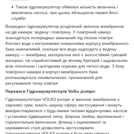
Також гідроакумулятор обмежує кількість включень і
виключень насоса, при цьому збільшуючи термін його
служби.
Всередині гідроакумулятор розділений змінною мембраною
на дві камери: водяну і повітряну. У повітряній камері
знаходиться попередньо закачаний під тиском повітря.
Контакт води з металевими поверхнями корпусу мембранного
бака неможливий, оскільки вся вода надходить у водяну
камеру — мембрану, матеріалом якої є зносостійкий гумовий
матеріал, не сприйнятливий до впливу бактерій і задовольняє
всім гігієнічним і санітарним нормам для питної води. З боку
повітряної камери в корпусі мембранного бака
розташовується пневмоклапан, призначений для
регулювання тиску повітря.
Переваги Гідроакумуляторів Volks pumpe:
Гідроакумулятори VOLKS pumpe зі змінною мембраною з
харчової гуми, мають широку сферу застосування і можуть
використовуватися з будь-якими типами відцентрових насосів
і установок підвищення тиску. Широка лінійка, вертикальне і
горизонтальне виконання, фланці з оцинкованої та
нержавіючої сталі дозволяють застосовувати
гідроакумулятори VOLKS pumpe в будь-яких сферах.