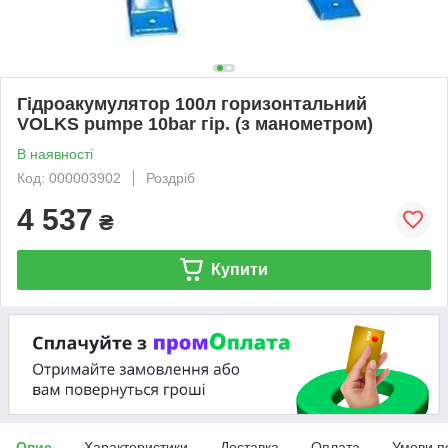
Гідроакумулятор 100л горизонтальний
VOLKS pumpe 10bar гір. (з манометром)
В наявності
Код: 000003902
Роздріб
4 537
₴
Купити
Опис
Характеристики
Доставка
Оплата
Умови п