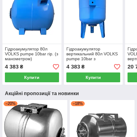
Гідроакумулятор 80л
Гідроакумулятор
Гідр
VOLKS pumpe 10bar гір. (з
вертикальний 80л VOLKS
VOL
манометром)
pumpe 10bar з
верт
манометром
ман
4 383
4 383
20 
₴
₴
Купити
Купити
Акційні пропозиції та новинки
–20%
–18%