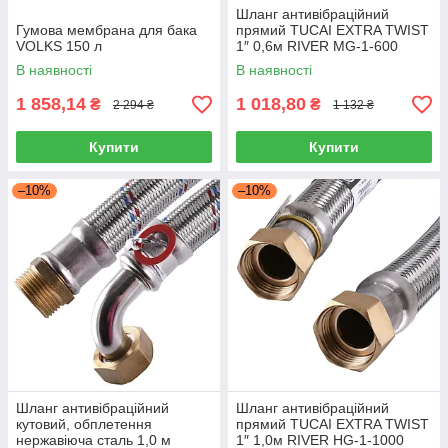
Шланг антивібраційний
Гумова мембрана для бака
прямий TUCAI EXTRA TWIST
VOLKS 150 л
1″ 0,6м RIVER MG-1-600
204742, обплетення
В наявності
В наявності
нержавіюча сталь, Іспанія
1 858,14
1 018,80
₴
₴
2 294 ₴
1 132 ₴
Купити
Купити
–10%
–10%
Шланг антивібраційний
Шланг антивібраційний
кутовий, обплетення
прямий TUCAI EXTRA TWIST
нержавіюча сталь 1,0 м
1″ 1,0м RIVER НG-1-1000