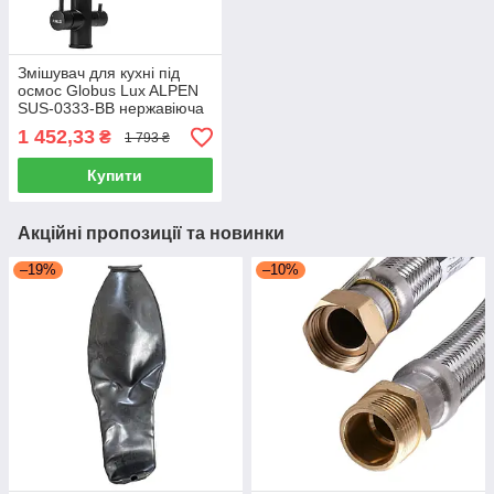
Змішувач для кухні під
осмос Globus Lux ALPEN
SUS-0333-BB нержавіюча
сталь, поворотний вилив,
1 452,33
₴
1 793 ₴
чорний
Купити
Акційні пропозиції та новинки
–19%
–10%