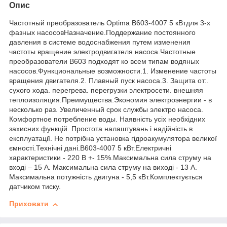
Опис
Частотный преобразователь Optima B603-4007 5 кВтдля 3-х
фазных насосовНазначение.Поддержание постоянного
давления в системе водоснабжения путем изменения
частоты вращение электродвигателя насоса.Частотные
преобразователи B603 подходят ко всем типам водяных
насосов.Функциональные возможности.1. Изменение частоты
вращения двигателя.2. Плавный пуск насоса.3. Защита от:.
сухого хода. перегрева. перегрузки электросети. внешняя
теплоизоляция.Преимущества.Экономия электроэнергии - в
несколько раз. Увеличенный срок службы электро насоса.
Комфортное потребление воды. Наявність усіх необхідних
захисних функцій. Простота налаштувань і надійність в
експлуатації. Не потрібна установка гідроакумулятора великої
ємності.Технічні дані.B603-4007 5 кВт.Електричні
характеристики - 220 В +- 15%.Максимальна сила струму на
вході – 15 A. Максимальна сила струму на виході - 13 A.
Максимальна потужність двигуна - 5,5 кВт.Комплектується
датчиком тиску.
Приховати