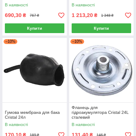
SOLOMON 1" ЗВ HS3001,
204734, обплетення
В наявності
В наявності
Китай
нержавіюча сталь, Іспанія
690,30
1 213,20
₴
₴
767 ₴
1 348 ₴
Купити
Купити
–10%
–10%
Фланець для
Гумова мембрана для бака
гідроакумулятора Cristal 24L
Сristal 24л
сталевий
В наявності
В наявності
170,10
131,40
₴
₴
189 ₴
146 ₴