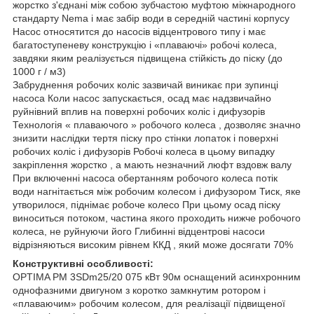
жорстко з'єднані між собою зубчастою муфтою міжнародного
стандарту Nema і має забір води в середній частині корпусу
Насос относятится до насосів відцентрового типу і має
багатоступеневу конструкцію і «плаваючі» робочі колеса,
завдяки яким реалізується підвищена стійкість до піску (до
1000 г / м3)
Забруднення робочих коліс зазвичай виникає при зупинці
насоса Коли насос запускається, осад має надзвичайно
руйнівний вплив на поверхні робочих коліс і дифузорів
Технологія « плаваючого » робочого колеса , дозволяє значно
знизити наслідки тертя піску про стінки лопаток і поверхні
робочих коліс і дифузорів Робочі колеса в цьому випадку
закріплення жорстко , а мають незначний люфт вздовж валу
При включенні насоса обертанням робочого колеса потік
води нагнітається між робочим колесом і дифузором Тиск, яке
утворилося, піднімає робоче колесо При цьому осад піску
виноситься потоком, частина якого проходить нижче робочого
колеса, не руйнуючи його Глибинні відцентрові насоси
відрізняються високим рівнем ККД , який може досягати 70%
Конструктивні особливості:
OPTIMA PM 3SDm25/20 075 кВт 90м оснащений асинхронним
однофазними двигуном з коротко замкнутим ротором і
«плаваючим» робочим колесом, для реалізації підвищеної