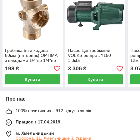
Гребінка 5-ти ходова
Насос Центробіжний
Нас
80мм (пятерник) OPTIMA
VOLKS pumpe JY150
pump
з виходами 1/4"вр 1/4"нр
1,3кВт
12м.
на одній осі (DS C 005)
198
3 306
3 0
₴
₴
Купити
Купити
Про нас
100% позитивних з 912 відгуків за рік
Працює з 17.04.2019
м. Хмельницький
Соборна, 11, Хмельницький, Україна