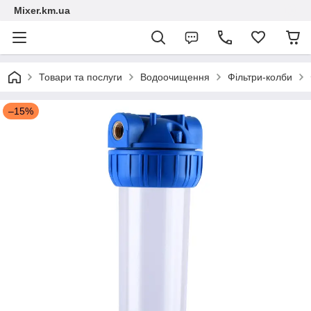
Mixer.km.ua
Товари та послуги
Водоочищення
Фільтри-колби
–15%