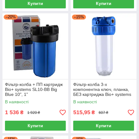
Купити
Купити
–20%
–15%
Фільтр-колба + ПП картридж
Фільтр-колба 3-х
Віо+ systems SL10-BB Big
компонентна ключ, планка,
Blue 10", 1"
БЕЗ картриджа Bio+ systems
NSL10-3K, 1/2"
В наявності
В наявності
1 536
515,95
₴
₴
1 920 ₴
607 ₴
Купити
Купити