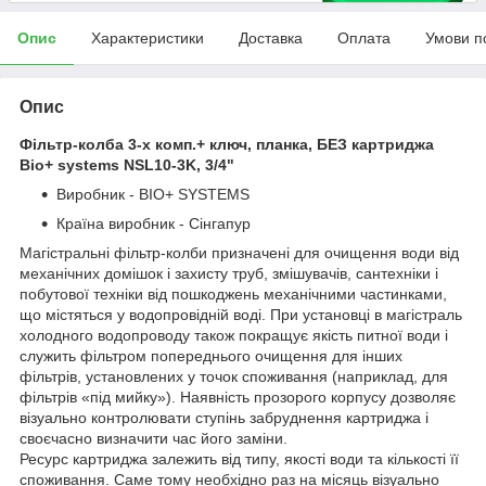
Опис
Характеристики
Доставка
Оплата
Умови п
Опис
Фільтр-колба 3-х комп.+ ключ, планка, БЕЗ картриджа
Bio+ systems NSL10-3K, 3/4"
Виробник - BIO+ SYSTEMS
Країна виробник - Сінгапур
Магістральні фільтр-колби призначені для очищення води від
механічних домішок і захисту труб, змішувачів, сантехніки і
побутової техніки від пошкоджень механічними частинками,
що містяться у водопровідній воді. При установці в магістраль
холодного водопроводу також покращує якість питної води і
служить фільтром попереднього очищення для інших
фільтрів, установлених у точок споживання (наприклад, для
фільтрів «під мийку»). Наявність прозорого корпусу дозволяє
візуально контролювати ступінь забруднення картриджа і
своєчасно визначити час його заміни.
Ресурс картриджа залежить від типу, якості води та кількості її
споживання. Саме тому необхідно раз на місяць візуально