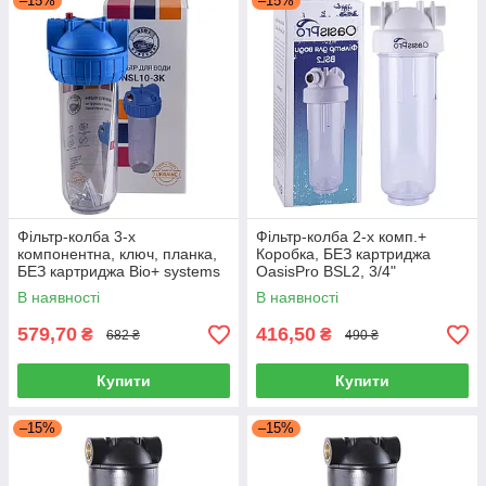
–15%
–15%
Фільтр-колба 3-х
Фільтр-колба 2-х комп.+
компонентна, ключ, планка,
Коробка, БЕЗ картриджа
БЕЗ картриджа Bio+ systems
OasisPro BSL2, 3/4"
NSL10-3K, 1"
В наявності
В наявності
579,70
416,50
₴
₴
682 ₴
490 ₴
Купити
Купити
–15%
–15%