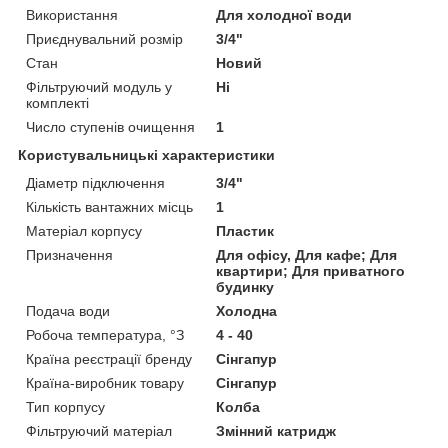
Використання
Для холодної води
Приєднувальний розмір
3/4"
Стан
Новий
Фільтруючий модуль у
Ні
комплекті
Число ступенів очищення
1
Користувальницькі характеристики
Діаметр підключення
3/4"
Кількість вантажних місць
1
Матеріал корпусу
Пластик
Призначення
Для офісу, Для кафе; Для
квартири; Для приватного
будинку
Подача води
Холодна
Робоча температура, °З
4 - 40
Країна реєстрації бренду
Сінгапур
Країна-виробник товару
Сінгапур
Тип корпусу
Колба
Фільтруючий матеріал
Змінний катридж