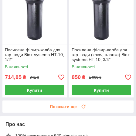
Посилена фільтр-колба для
Посилена фільтр-колба для
гар. води Віо+ systems HT-10,
гар. води (ключ, планка) Віо+
1/2"
systems HT-10, 3/4"
В наявності
В наявності
714,85
850
₴
₴
841 ₴
1 000 ₴
Купити
Купити
Показати ще
Про нас
100% позитивних з 920 відгуків за рік