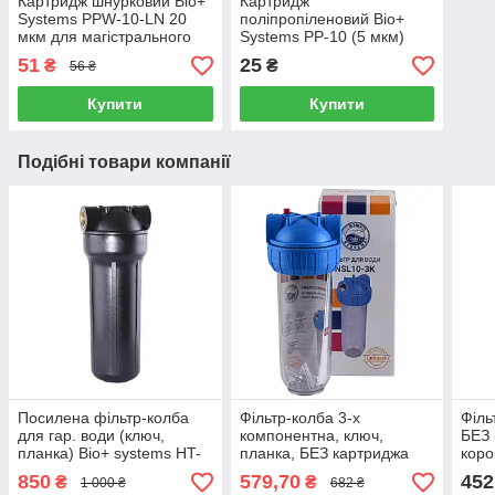
Картридж шнурковий Bio+
Картридж
Systems PPW-10-LN 20
поліпропіленовий Bio+
мкм для магістрального
Systems PP-10 (5 мкм)
фільтра 10
для питної води
51
25
₴
₴
56 ₴
Купити
Купити
Подібні товари компанії
Посилена фільтр-колба
Фільтр-колба 3-х
Філь
для гар. води (ключ,
компонентна, ключ,
БЕЗ 
планка) Віо+ systems HT-
планка, БЕЗ картриджа
коро
10, 3/4"
Bio+ systems NSL10-3K, 1"
3/4"
850
579,70
452
₴
₴
1 000 ₴
682 ₴