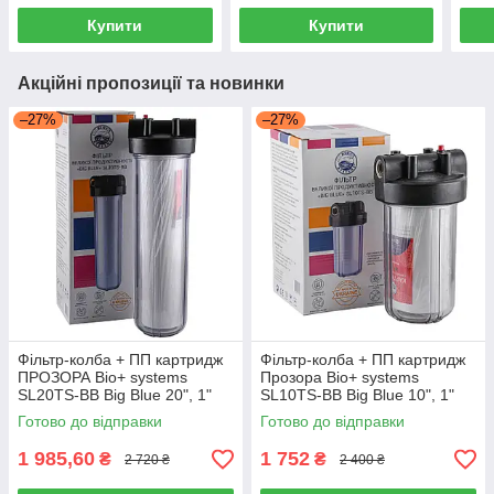
Купити
Купити
Акційні пропозиції та новинки
–27%
–27%
Фільтр-колба + ПП картридж
Фільтр-колба + ПП картридж
ПРОЗОРА Віо+ systems
Прозора Віо+ systems
SL20TS-BB Big Blue 20", 1"
SL10TS-BB Big Blue 10", 1"
Готово до відправки
Готово до відправки
1 985,60
1 752
₴
₴
2 720 ₴
2 400 ₴