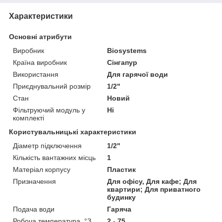
Характеристики
Основні атрибути
Виробник
Biosystems
Країна виробник
Сінгапур
Використання
Для гарячої води
Приєднувальний розмір
1/2"
Стан
Новий
Фільтруючий модуль у
Ні
комплекті
Користувальницькі характеристики
Діаметр підключення
1/2"
Кількість вантажних місць
1
Матеріал корпусу
Пластик
Призначення
Для офісу, Для кафе; Для
квартири; Для приватного
будинку
Подача води
Гаряча
Робоча температура, °З
2 - 75