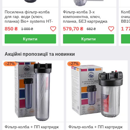
Посилена фільтр-колба
Фільтр-колба 3-х
Колб
для гар. води (ключ,
компонентна, ключ,
очи
планка) Віо+ systems HT-
планка, БЕЗ картриджа
BB10
10, 3/4"
Bio+ systems NSL10-3K, 1"
полі
850
579,70
1 7
₴
₴
1 000 ₴
682 ₴
кар
Купити
Купити
Акційні пропозиції та новинки
–27%
–27%
Фільтр-колба + ПП картридж
Фільтр-колба + ПП картридж