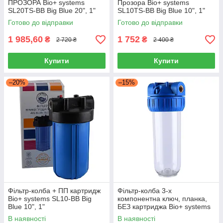
ПРОЗОРА Віо+ systems
Прозора Віо+ systems
SL20TS-BB Big Blue 20", 1"
SL10TS-BB Big Blue 10", 1"
Готово до відправки
Готово до відправки
1 985,60
1 752
₴
₴
2 720 ₴
2 400 ₴
Купити
Купити
–20%
–15%
Фільтр-колба + ПП картридж
Фільтр-колба 3-х
Віо+ systems SL10-BB Big
компонентна ключ, планка,
Blue 10", 1"
БЕЗ картриджа Bio+ systems
NSL10-3K, 1/2"
В наявності
В наявності