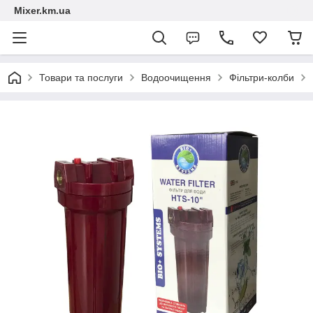
Mixer.km.ua
Товари та послуги
Водоочищення
Фільтри-колби