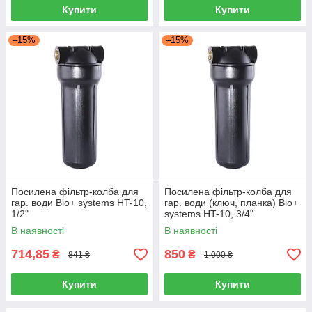
Купити
Купити
–15%
–15%
Посилена фільтр-колба для
Посилена фільтр-колба для
гар. води Віо+ systems HT-10,
гар. води (ключ, планка) Віо+
1/2"
systems HT-10, 3/4"
В наявності
В наявності
714,85
850
₴
₴
841 ₴
1 000 ₴
Купити
Купити