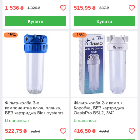
1 536
515,95
₴
₴
1 920 ₴
607 ₴
Купити
Купити
–15%
–15%
Фільтр-колба 3-х
Фільтр-колба 2-х комп.+
компонентна ключ, планка,
Коробка, БЕЗ картриджа
БЕЗ картриджа Bio+ systems
OasisPro BSL2, 3/4"
NSL10-3K, 3/4"
В наявності
В наявності
522,75
416,50
₴
₴
615 ₴
490 ₴