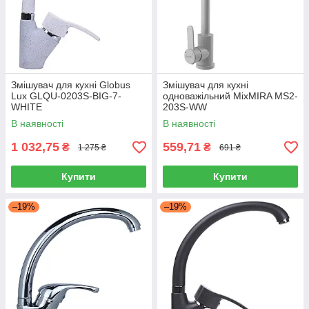
Змішувач для кухні Globus
Змішувач для кухні
Lux GLQU-0203S-BIG-7-
одноважільний MixMIRA MS2-
WHITE
203S-WW
В наявності
В наявності
1 032,75
559,71
₴
₴
1 275 ₴
691 ₴
Купити
Купити
–19%
–19%