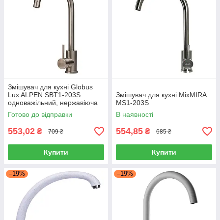
Змішувач для кухні Globus
Lux ALPEN SBT1-203S
Змішувач для кухні MixMIRA
одноважільний, нержавіюча
MS1-203S
сталь
Готово до відправки
В наявності
553,02
554,85
₴
₴
709 ₴
685 ₴
Купити
Купити
–19%
–19%