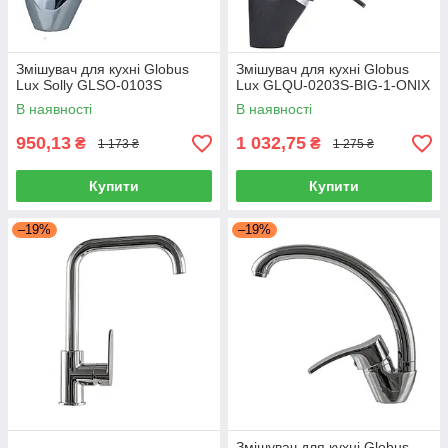
Змішувач для кухні Globus
Змішувач для кухні Globus
Lux Solly GLSO-0103S
Lux GLQU-0203S-BIG-1-ONIX
В наявності
В наявності
950,13
1 032,75
₴
₴
1 173 ₴
1 275 ₴
Купити
Купити
–19%
–19%
Змішувач для кухні Globus