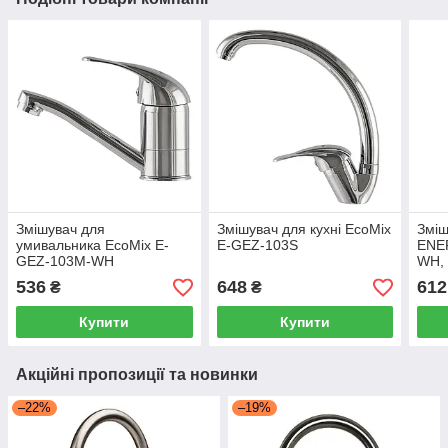
Змішувач для
Змішувач для кухні EcoMix
Зміш
умивальника EcoMix E-
E-GEZ-103S
ENE
GEZ-103M-WH
WH, 
536
648
612
₴
₴
Купити
Купити
Акційні пропозиції та новинки
–22%
–19%