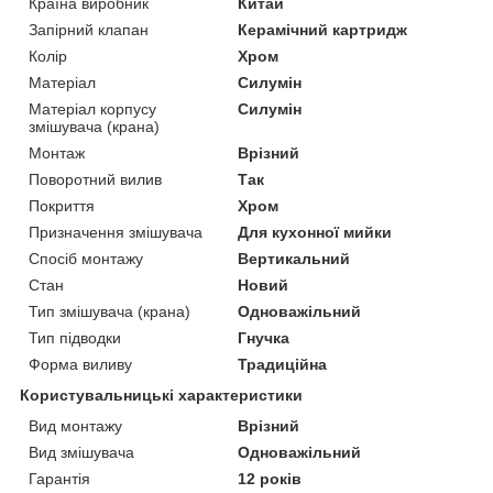
Країна виробник
Китай
Запірний клапан
Керамічний картридж
Колір
Хром
Матеріал
Силумін
Матеріал корпусу
Силумін
змішувача (крана)
Монтаж
Врізний
Поворотний вилив
Так
Покриття
Хром
Призначення змішувача
Для кухонної мийки
Спосіб монтажу
Вертикальний
Стан
Новий
Тип змішувача (крана)
Одноважільний
Тип підводки
Гнучка
Форма виливу
Традиційна
Користувальницькі характеристики
Вид монтажу
Врізний
Вид змішувача
Одноважільний
Гарантія
12 років