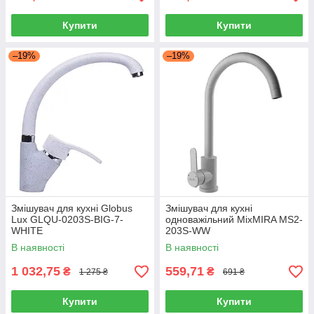
Купити
Купити
–19%
–19%
Змішувач для кухні Globus
Змішувач для кухні
Lux GLQU-0203S-BIG-7-
одноважільний MixMIRA MS2-
WHITE
203S-WW
В наявності
В наявності
1 032,75
559,71
₴
₴
1 275 ₴
691 ₴
Купити
Купити