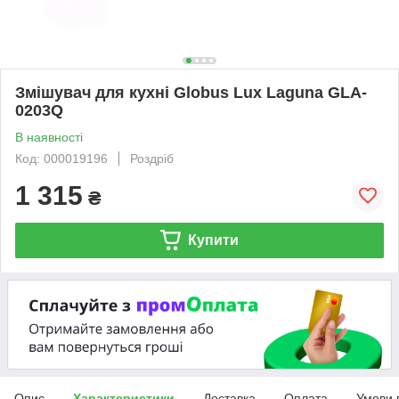
Змішувач для кухні Globus Lux Laguna GLA-
0203Q
В наявності
Код: 000019196
Роздріб
1 315
₴
Купити
Опис
Характеристики
Доставка
Оплата
Умови 