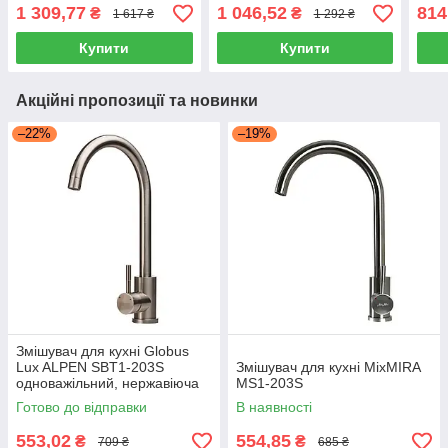
1 309,77
1 046,52
814
₴
₴
1 617 ₴
1 292 ₴
Купити
Купити
Акційні пропозиції та новинки
–22%
–19%
Змішувач для кухні Globus
Lux ALPEN SBT1-203S
Змішувач для кухні MixMIRA
одноважільний, нержавіюча
MS1-203S
сталь
Готово до відправки
В наявності
553,02
554,85
₴
₴
709 ₴
685 ₴