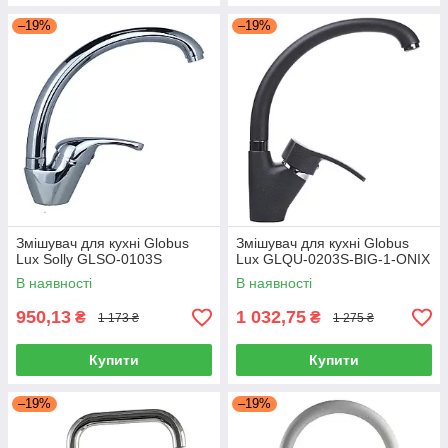
–19%
–19%
Змішувач для кухні Globus
Змішувач для кухні Globus
Lux Solly GLSO-0103S
Lux GLQU-0203S-BIG-1-ONIX
В наявності
В наявності
950,13
1 032,75
₴
₴
1 173 ₴
1 275 ₴
Купити
Купити
–19%
–19%