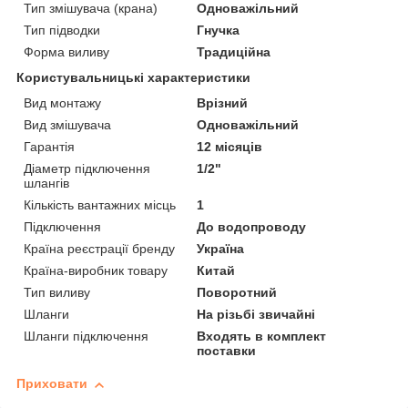
Тип змішувача (крана)
Одноважільний
Тип підводки
Гнучка
Форма виливу
Традиційна
Користувальницькі характеристики
Вид монтажу
Врізний
Вид змішувача
Одноважільний
Гарантія
12 місяців
Діаметр підключення
1/2"
шлангів
Кількість вантажних місць
1
Підключення
До водопроводу
Країна реєстрації бренду
Україна
Країна-виробник товару
Китай
Тип виливу
Поворотний
Шланги
На різьбі звичайні
Шланги підключення
Входять в комплект
поставки
Приховати