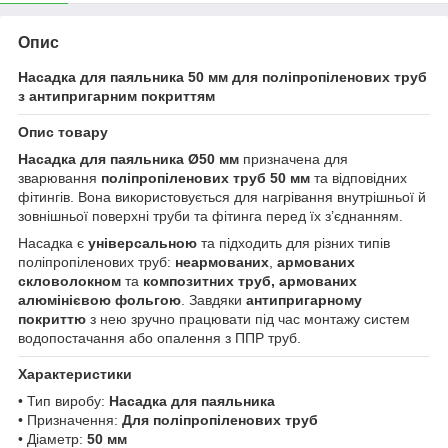
Опис
Насадка для паяльника 50 мм для поліпропіленових труб
з антипригарним покриттям
Опис товару
Насадка для паяльника Ø50 мм
призначена для
зварювання
поліпропіленових труб 50 мм
та відповідних
фітингів. Вона використовується для нагрівання внутрішньої й
зовнішньої поверхні труби та фітинга перед їх з’єднанням.
Насадка є
універсальною
та підходить для різних типів
поліпропіленових труб:
неармованих
,
армованих
скловолокном
та
композитних труб, армованих
алюмінієвою фольгою
. Завдяки
антипригарному
покриттю
з нею зручно працювати під час монтажу систем
водопостачання або опалення з ППР труб.
Характеристики
• Тип виробу:
Насадка для паяльника
• Призначення:
Для поліпропіленових труб
• Діаметр:
50 мм