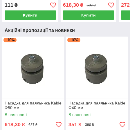
111
618,30
272
₴
₴
687 ₴
Купити
Купити
Акційні пропозиції та новинки
–10%
–10%
Насадка для паяльника Kalde
Насадка для паяльника Kalde
Ф50 мм
Ф40 мм
В наявності
В наявності
618,30
351
₴
₴
687 ₴
390 ₴