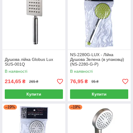
NS-2280G-LUX - Лійка
Душова лійка Globus Lux
Душова Зелена (в упаковці)
SUS-001Q
(NS-2280-G-P)
В наявності
В наявності
214,65
76,95
₴
₴
265 ₴
95 ₴
Купити
Купити
–19%
–19%