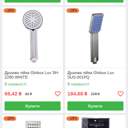
–19%
–19%
Душова лійка Globus Lux SH-
Душова лійка Globus Lux
2280 WHITE
SUS-001PQ
В наявності
В наявності
66,42
184,68
₴
₴
82 ₴
228 ₴
Купити
Купити
–19%
–19%