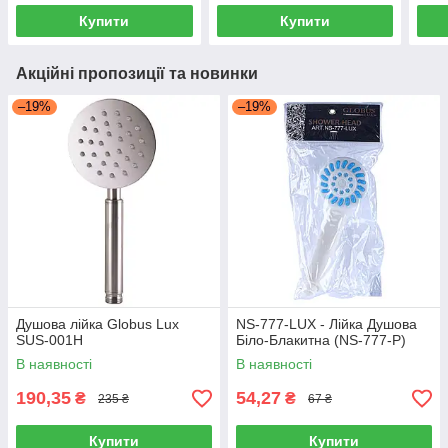
Купити
Купити
Акційні пропозиції та новинки
–19%
–19%
Душова лійка Globus Lux
NS-777-LUX - Лійка Душова
SUS-001H
Біло-Блакитна (NS-777-P)
В наявності
В наявності
190,35
54,27
₴
₴
235 ₴
67 ₴
Купити
Купити