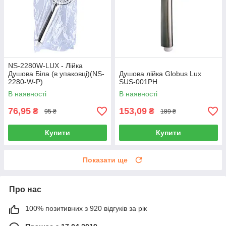
NS-2280W-LUX - Лійка
Душова Біла (в упаковці)(NS-
Душова лійка Globus Lux
2280-W-P)
SUS-001PH
В наявності
В наявності
76,95
153,09
₴
₴
95 ₴
189 ₴
Купити
Купити
Показати ще
Про нас
100% позитивних з 920 відгуків за рік