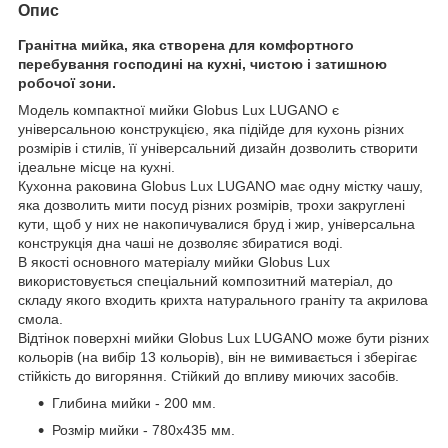
Опис
Гранітна мийка, яка створена для комфортного
перебування господині на кухні, чистою і затишною
робочої зони.
Модель компактної мийки Globus Lux LUGANO є
універсальною конструкцією, яка підійде для кухонь різних
розмірів і стилів, її універсальний дизайн дозволить створити
ідеальне місце на кухні.
Кухонна раковина Globus Lux LUGANO має одну містку чашу,
яка дозволить мити посуд різних розмірів, трохи закруглені
кути, щоб у них не накопичувалися бруд і жир, універсальна
конструкція дна чаші не дозволяє збиратися воді.
В якості основного матеріалу мийки Globus Lux
використовується спеціальний композитний матеріал, до
складу якого входить крихта натурального граніту та акрилова
смола.
Відтінок поверхні мийки Globus Lux LUGANO може бути різних
кольорів (на вибір 13 кольорів), він не вимивається і зберігає
стійкість до вигоряння. Стійкий до впливу миючих засобів.
Глибина мийки - 200 мм.
Розмір мийки - 780х435 мм.