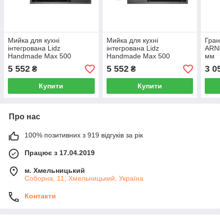
Мийка для кухні
Мийка для кухні
Гран
інтегрована Lidz
інтегрована Lidz
ARNI
Handmade Max 500
Handmade Max 500
мм
H7849BR Brushed Black
H7849BL Brushed Black
5 552
5 552
3 0
₴
₴
PVD, 3,0/1,0 мм, крило
PVD, 3,0/1,0 мм, крило
праворуч, збільшена чаша
зліва, збільшена чаша
Купити
Купити
Про нас
100% позитивних з 919 відгуків за рік
Працює з 17.04.2019
м. Хмельницький
Соборна, 11, Хмельницький, Україна
Контакти