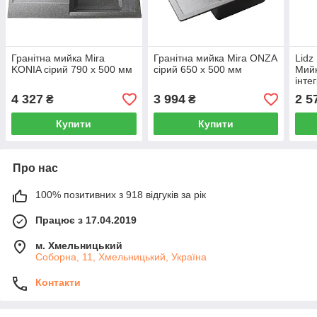
Гранітна мийка Mira
Гранітна мийка Mira ONZA
Lid
KONIA сірий 790 х 500 мм
сірий 650 х 500 мм
Мийк
інте
Hone
4 327
3 994
2 5
₴
₴
LDH
Купити
Купити
Про нас
100% позитивних з 918 відгуків за рік
Працює з 17.04.2019
м. Хмельницький
Соборна, 11, Хмельницький, Україна
Контакти