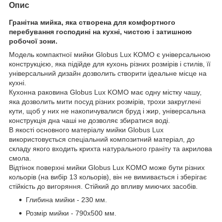
Опис
Гранітна мийка, яка створена для комфортного
перебування господині на кухні, чистою і затишною
робочої зони.
Модель компактної мийки Globus Lux KOMO є універсальною
конструкцією, яка підійде для кухонь різних розмірів і стилів, її
універсальний дизайн дозволить створити ідеальне місце на
кухні.
Кухонна раковина Globus Lux KOMO має одну містку чашу,
яка дозволить мити посуд різних розмірів, трохи закруглені
кути, щоб у них не накопичувалися бруд і жир, універсальна
конструкція дна чаші не дозволяє збиратися воді.
В якості основного матеріалу мийки Globus Lux
використовується спеціальний композитний матеріал, до
складу якого входить крихта натурального граніту та акрилова
смола.
Відтінок поверхні мийки Globus Lux KOMO може бути різних
кольорів (на вибір 13 кольорів), він не вимивається і зберігає
стійкість до вигоряння. Стійкий до впливу миючих засобів.
Глибина мийки - 230 мм.
Розмір мийки - 790х500 мм.