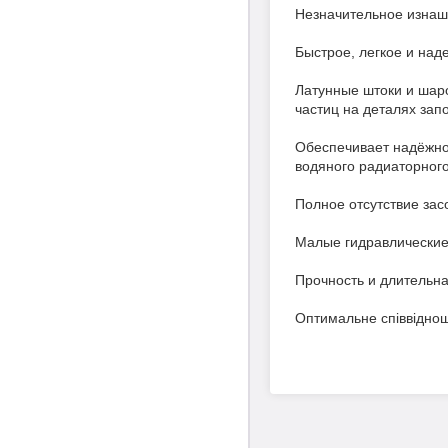
Незначительное изнаш
Быстрое, легкое и над
Латунные штоки и шар
частиц на деталях зап
Обеспечивает надёжно
водяного радиаторного
Полное отсутствие зас
Малые гидравлические
Прочность и длительна
Оптимальне співвідноше