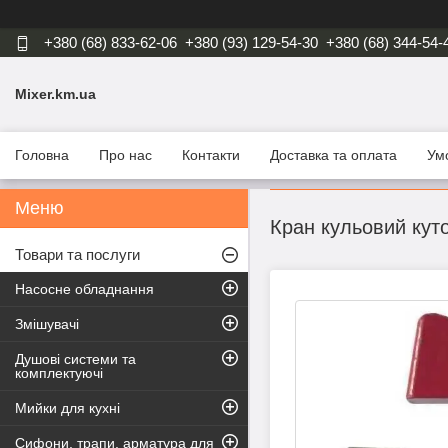
+380 (68) 833-62-06
+380 (93) 129-54-30
+380 (68) 344-54-
Mixer.km.ua
Головна
Про нас
Контакти
Доставка та оплата
Ум
Кран кульовий ку
Товари та послуги
Насосне обладнання
Змішувачі
Душові системи та
комплектуючі
Мийки для кухні
Сифони, трапи, арматура для