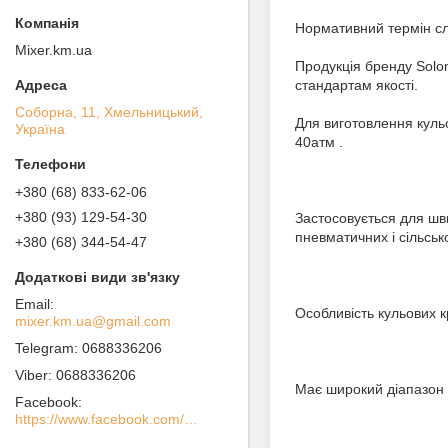
Нормативний термін сл
Mixer.km.ua
Продукція бренду Solo
стандартам якості.
Соборна, 11, Хмельницький,
Для виготовлення куль
Україна
40атм .
+380 (68) 833-62-06
+380 (93) 129-54-30
Застосовується для шв
пневматичних і сільськ
+380 (68) 344-54-47
Особливість кульових к
mixer.km.ua@gmail.com
0688336206
0688336206
Має широкий діапазон ді
Facebook
https://www.facebook.com/MIXER-%D0%A1%D0%B0%D0%BD%D1%82%D0%B5%D1%85%D0%BD%D0%B8%D1%87%D0%B5%D1%81%D0%BA%D0%BE%D0%B5-%D0%9E%D0%B1%D0%BE%D1%80%D1%83%D0%B4%D0%BE%D0%B2%D0%B0%D0%BD%D0%B8%D0%B5-100936738562760