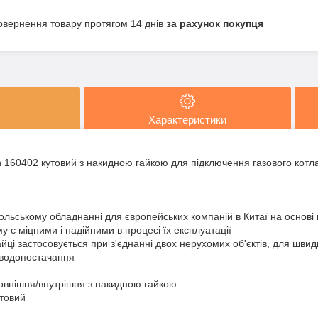
овернення товару протягом 14 днів
за рахунок покупця
Характеристики
 160402 кутовий з накидною гайкою для підключення газового котл
льському обладнанні для європейських компаній в Китаї на основі 
му є міцними і надійними в процесі їх експлуатації
йці застосовується при з'єднанні двох нерухомих об'єктів, для шви
 водопостачання
зовнішня/внутрішня з накидною гайкою
утовий