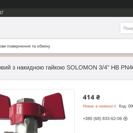
47
ови повернення та обміну
товий з накидною гайкою SOLOMON 3/4" НВ PN4
414 ₴
Немає в наявності
Код:
00
+380 (68) 833-62-06