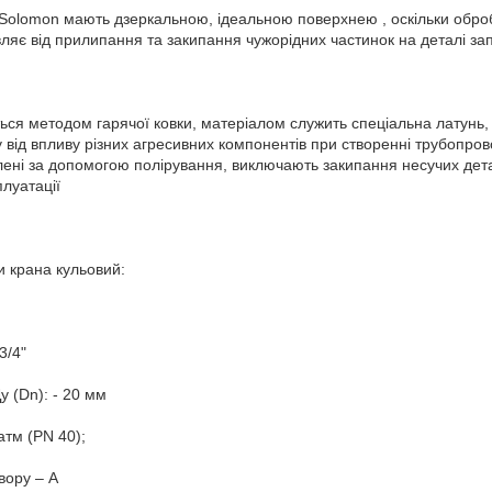
в Solomon мають дзеркальною, ідеальною поверхнею , оскільки обр
ляє від прилипання та закипання чужорідних частинок на деталі зап
ся методом гарячої ковки, матеріалом служить спеціальна латунь, п
ту від впливу різних агресивних компонентів при створенні трубопров
блені за допомогою полірування, виключають закипання несучих дет
луатації
и крана кульовий:
3/4"
у (Dn): - 20 мм
атм (PN 40);
вору – А