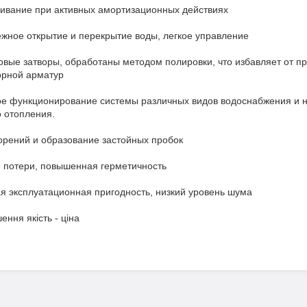
ивание при активных амортизационных действиях
ежное открытие и перекрытие воды, легкое управление
овые затворы, обработаны методом полировки, что избавляет от п
орной арматур
е функционирование системы различных видов водоснабжения и н
 отопления.
орений и образование застойных пробок
 потери, повышенная герметичность
я эксплуатационная пригодность, низкий уровень шума
ння якість - ціна