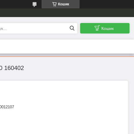
Кошик
Кошик
0 160402
0012107