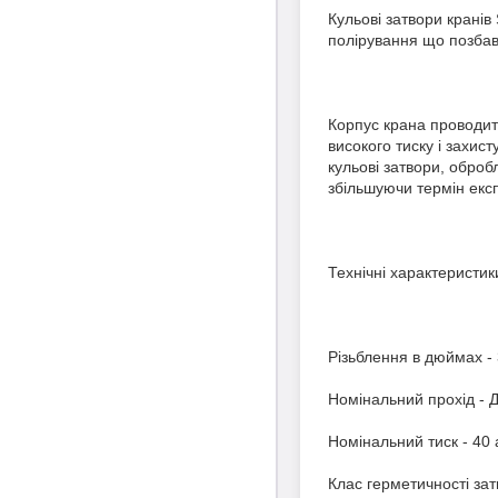
Кульові затвори крані
полірування що позбав
Корпус крана проводить
високого тиску і захис
кульові затвори, обро
збільшуючи термін експ
Технічні характеристик
Різьблення в дюймах - 
Номінальний прохід - Д
Номінальний тиск - 40 
Клас герметичності зат