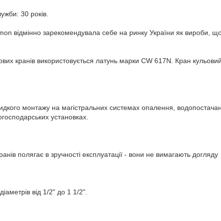
ужби: 30 років.
mon відмінно зарекомендувала себе на ринку України як вироби, щ
ових кранів використовується латунь марки CW 617N. Кран кульови
идкого монтажу на магістральних системах опалення, водопостачан
огосподарських установках.
ранів полягає в зручності експлуатації - вони не вимагають догляду
аметрів від 1/2" до 1 1/2".