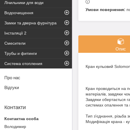
Лічильники для води
п
Водоочищення
Замки та дверна фурнітура
Інсталяції 2
Смесители
Опис
Трубы и фитинги
Система отопления
Кран кульовий Solomon
Про нас
Відгуки
Кран проводиться на по
матеріалів, завдяки чо
Завдяки обертається га
системах опалення та
Контакти
Тип з'єднання, різьба 
Модифікація крана - к
Володимир