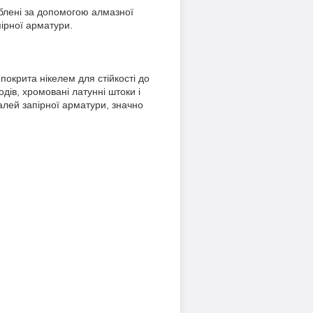
облені за допомогою алмазної
ірної арматури.
окрита нікелем для стійкості до
одів, хромовані латунні штоки і
алей запірної арматури, значно