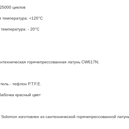
25000 циклов
 температура: +120°C
температура: - 20°C
сантехническая горячепрессованная латунь CW617N;
ель - тефлон P.T.F.E.
бабочка красный цвет
 Solomon изготовлен из сантехнической горячепрессованной латун