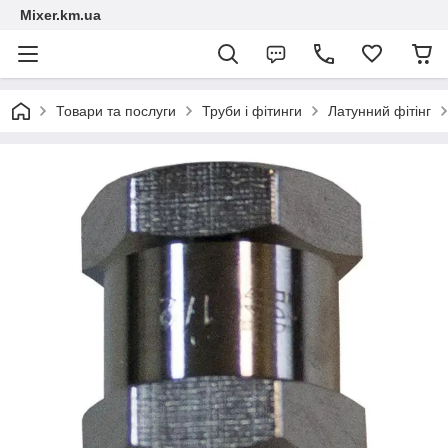
Mixer.km.ua
Товари та послуги
Труби і фітинги
Латунний фітінг