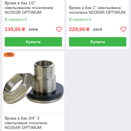
Врізка в бак 1/2"
нікельованим посиленим
Врізка в бак 1" нікельована
NO303R OPTIMUM
посилена NO305R OPTIMUM
В наявності
В наявності
135,85
229,90
₴
₴
143 ₴
242 ₴
Купити
Купити
–5%
Врізка в бак 3/4" З
нікельоване посилене
NO304R OPTIMUM