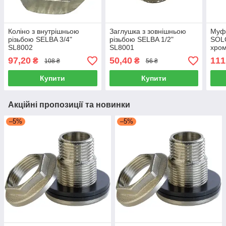
Коліно з внутрішньою
Заглушка з зовнішньою
Муфт
різьбою SELBA 3/4"
різьбою SELBA 1/2"
SOL
SL8002
SL8001
хром
97,20
50,40
111
₴
₴
108 ₴
56 ₴
Купити
Купити
Акційні пропозиції та новинки
–5%
–5%