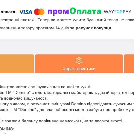
електронні платежі. Тепер ви можете купити будь-який товар не пок
овернення товару протягом 14 днів
за рахунок покупця
Характеристики
ництво якісних змішувачів для ванної та кухні.
в ТМ "Domino" є якість матеріалів і майстерність дизайнерів, які п
та водночас вишуканості.
ногу з часом, в результаті змішувачі Domino відповідають сучасним т
укцію ТМ "Domino" для власної оселі і можна забути про проблему 
є зразком балансу порівняно невисокої ціни та високої якості.
DOMINO: