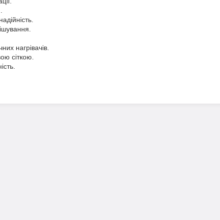
ції.
.
надійність.
мішування.
чних нагрівачів.
вою сіткою.
ість.