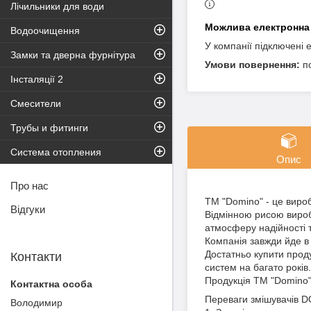
Лічильники для води
Водоочищення
У компанії підключені 
Замки та дверна фурнітура
п
Інсталяції 2
Смесители
Трубы и фитинги
Система отопления
Опис
Про нас
ТМ "Domino" - це вироб
Відгуки
Відмінною рисою виробі
атмосферу надійності 
Компанія завжди йде в 
Достатньо купити прод
Контакти
систем на багато років.
Продукція ТМ "Domino" 
Переваги змішувачів 
Володимир