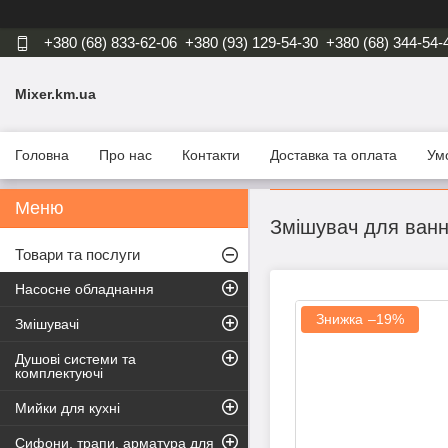
+380 (68) 833-62-06
+380 (93) 129-54-30
+380 (68) 344-54-
Mixer.km.ua
Головна
Про нас
Контакти
Доставка та оплата
Ум
Змішувач для ва
Товари та послуги
Насосне обладнання
–19%
Змішувачі
Душові системи та
комплектуючі
Мийки для кухні
Сифони, трапи, арматура для