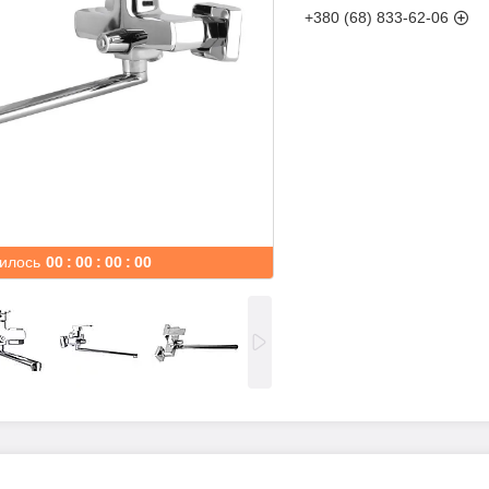
+380 (68) 833-62-06
илось
0
0
0
0
0
0
0
0