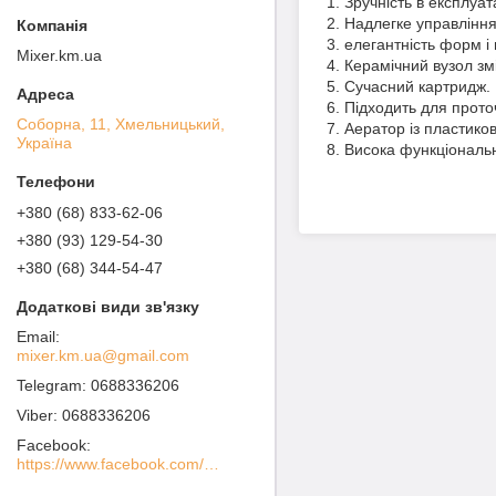
1. Зручність в експлуата
2. Надлегке управління
3. елегантність форм і 
Mixer.km.ua
4. Керамічний вузол з
5. Сучасний картридж.
6. Підходить для прото
Соборна, 11, Хмельницький,
7. Аератор із пластико
Україна
8. Висока функціональн
+380 (68) 833-62-06
+380 (93) 129-54-30
+380 (68) 344-54-47
mixer.km.ua@gmail.com
0688336206
0688336206
Facebook
https://www.facebook.com/MIXER-%D0%A1%D0%B0%D0%BD%D1%82%D0%B5%D1%85%D0%BD%D0%B8%D1%87%D0%B5%D1%81%D0%BA%D0%BE%D0%B5-%D0%9E%D0%B1%D0%BE%D1%80%D1%83%D0%B4%D0%BE%D0%B2%D0%B0%D0%BD%D0%B8%D0%B5-100936738562760