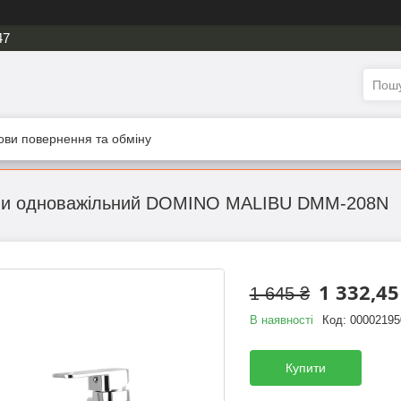
47
ови повернення та обміну
нни одноважільний DOMINO MALIBU DMM-208N
1 332,45
1 645 ₴
В наявності
Код:
00002195
Купити