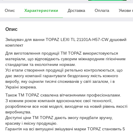
Опис
Характеристики
Доставка
Оплата
Умови 
Опис
Змішувач для ванни TOPAZ LEXI TL 21101A-H57-CW душовий
комплект
Для виготовлення продукції ТМ TOPAZ використовуються
матеріали, що відповідають суворим міжнародним гігієнічним
стандартам та екологічним нормам.
Усі етапи створення продукції ретельно контролюються, що
дає змогу компанії гарантувати бездоганну якість кожного
виробу, яку оцінили тисячі споживачів у світі загалом, і в
Україні зокрема.
Також ТМ TOPAZ схвалена вітчизняними професіоналами.
З кожним роком компанія вдосконалює свої технології,
розробляючи все нові моделі, виходячи на новий рівень якості
виробництва.
Доступні ціни ТМ TOPAZ дають змогу придбати зручну,
красиву і якісну продукцію.
Гарантія на всі випущені змішувачі марки TOPAZ становить 5