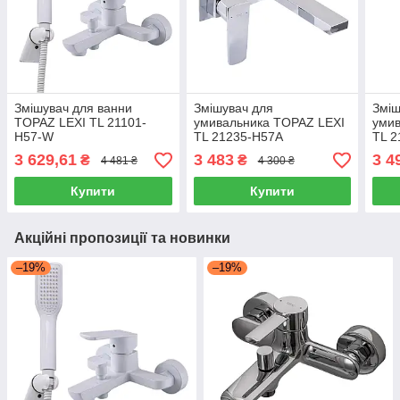
Змішувач для ванни
Змішувач для
Зміш
TOPAZ LEXI TL 21101-
умивальника TOPAZ LEXI
умив
H57-W
TL 21235-H57A
TL 2
3 629,61
3 483
3 4
₴
₴
4 481 ₴
4 300 ₴
Купити
Купити
Акційні пропозиції та новинки
–19%
–19%