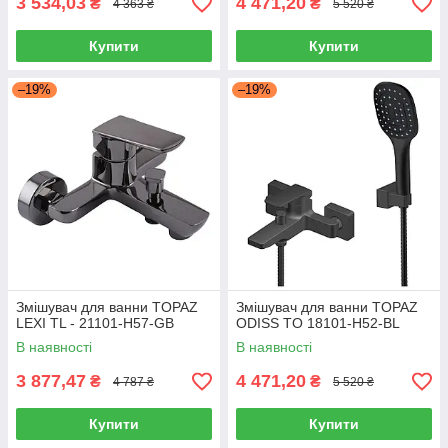
3 534,03
4 471,20
₴
₴
4 363 ₴
5 520 ₴
Купити
Купити
–19%
–19%
Змішувач для ванни TOPAZ
Змішувач для ванни TOPAZ
LEXI TL - 21101-H57-GB
ODISS TO 18101-H52-BL
В наявності
В наявності
3 877,47
4 471,20
₴
₴
4 787 ₴
5 520 ₴
Купити
Купити