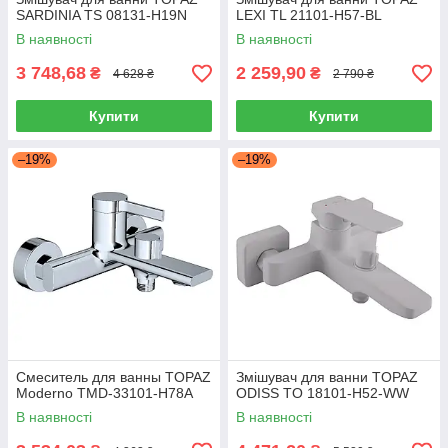
SARDINIA TS 08131-H19N
LEXI TL 21101-H57-BL
В наявності
В наявності
3 748,68
2 259,90
₴
₴
4 628 ₴
2 790 ₴
Купити
Купити
–19%
–19%
Смеситель для ванны TOPAZ
Змішувач для ванни TOPAZ
Moderno TMD-33101-H78A
ODISS TO 18101-H52-WW
В наявності
В наявності