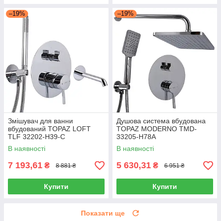
–19%
–19%
Змішувач для ванни
Душова система вбудована
вбудований TOPAZ LOFT
TOPAZ MODERNO TMD-
TLF 32202-H39-C
33205-H78A
В наявності
В наявності
7 193,61
5 630,31
₴
₴
8 881 ₴
6 951 ₴
Купити
Купити
Показати ще