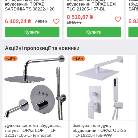
вбудований TOPAZ
вбудований TOPAZ LEXI
вбу
SARDINIA TS 08222-H20
TLG 21205-H57-BL
SARD
H20
8 510,67
₴
6 402,24
5 8
₴
7 904 ₴
10 507 ₴
Купити
Купити
Акційні пропозиції та новинки
–19%
–19%
Душова система вбудована,
Змішувач для душу
латунь TOPAZ LOFT TLF
вбудований TOPAZ ODISS
32117-L06-C-Termostat
TO-18205-H66-WW