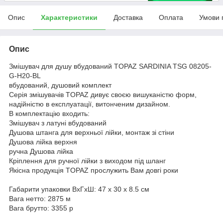
Опис
Характеристики
Доставка
Оплата
Умови 
Опис
Змішувач для душу вбудований TOPAZ SARDINIA TSG 08205-
G-H20-BL
вбудований, душовий комплект
Серія змішувачів TOPAZ дивує своєю вишуканістю форм,
надійністю в експлуатації, витонченим дизайном.
В комплектацію входить:
Змішувач з латуні вбудований
Душова штанга для верхньої лійки, монтаж зі стіни
Душова лійка верхня
ручна Душова лійка
Кріплення для ручної лійки з виходом під шланг
Якісна продукція TOPAZ прослужить Вам довгі роки
Габарити упаковки ВхГхШ: 47 х 30 х 8.5 см
Вага нетто: 2875 м
Вага брутто: 3355 р