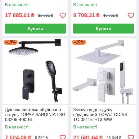
В наявності
В наявності
17 885,61
8 708,31
₴
₴
22 081 ₴
10 751 ₴
Купити
Купити
–19%
–19%
Душова система вбудована ,
Змішувач для душу
латунь TOPAZ SARDINIA TSG
вбудований TOPAZ ODISS
08205-400-BL
TO 08115-H13-WW
В наявності
В наявності
7 524,09
21 581,64
₴
₴
9 289 ₴
26 644 ₴