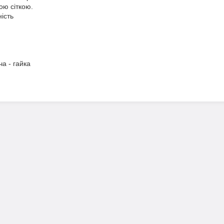
ою сіткою.
ість
а - гайка