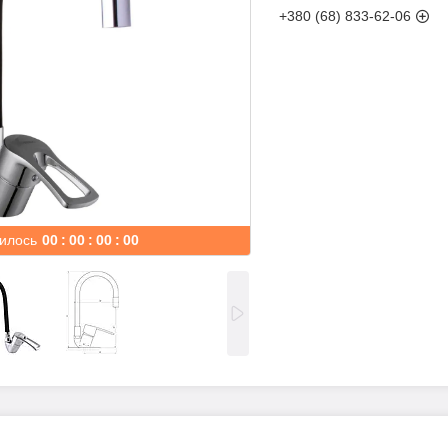
+380 (68) 833-62-06
илось
0
0
0
0
0
0
0
0