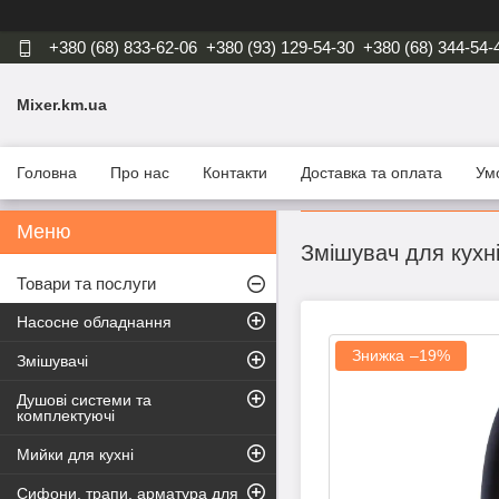
+380 (68) 833-62-06
+380 (93) 129-54-30
+380 (68) 344-54-
Mixer.km.ua
Головна
Про нас
Контакти
Доставка та оплата
Ум
Змішувач для кух
Товари та послуги
Насосне обладнання
–19%
Змішувачі
Душові системи та
комплектуючі
Мийки для кухні
Сифони, трапи, арматура для