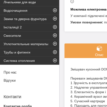
Лічильники для води
Водоочищення
У компанії підключені 
Замки та дверна фурнітура
п
Інсталяції 2
Смесители
Уплотнительные материалы
Трубы и фитинги
Опис
Система отопления
Змішувач кухонний DO
Про нас
Переваги змішувачів 
Відгуки
1 Зручність в експлуата
2. Надлегке управлінн
3. Елегантність форм і 
Контакти
4. Керамічний вузол з
5. Сучасний картридж
6. Підходить для прото