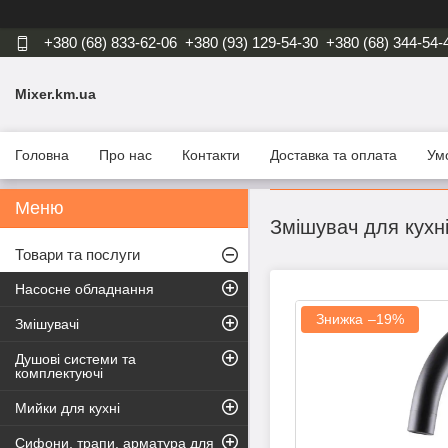
+380 (68) 833-62-06
+380 (93) 129-54-30
+380 (68) 344-54-
Mixer.km.ua
Головна
Про нас
Контакти
Доставка та оплата
Ум
Змішувач для кух
Товари та послуги
Насосне обладнання
–19%
Змішувачі
Душові системи та
комплектуючі
Мийки для кухні
Сифони, трапи, арматура для