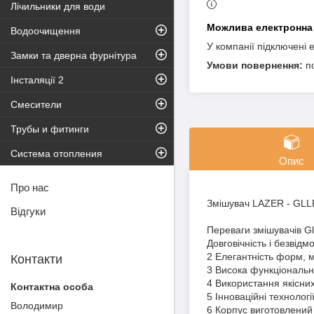
Лічильники для води
Водоочищення
У компанії підключені 
Замки та дверна фурнітура
п
Інсталяції 2
Смесители
Трубы и фитинги
Система отопления
Опис
Про нас
Змішувач LAZER - GLLR
Відгуки
Переваги змішувачів Gl
Довговічність і безвідм
2 Елегантність форм, мі
Контакти
3 Висока функціональн
4 Використання якісних
5 Інноваційні технолог
Володимир
6 Корпус виготовлений 