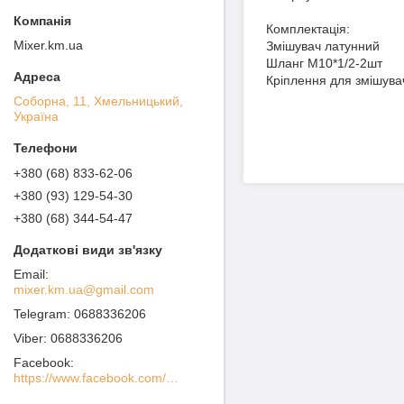
Комплектація:
Mixer.km.ua
Змішувач латунний
Шланг М10*1/2-2шт
Кріплення для змішувач
Соборна, 11, Хмельницький,
Україна
+380 (68) 833-62-06
+380 (93) 129-54-30
+380 (68) 344-54-47
mixer.km.ua@gmail.com
0688336206
0688336206
Facebook
https://www.facebook.com/MIXER-%D0%A1%D0%B0%D0%BD%D1%82%D0%B5%D1%85%D0%BD%D0%B8%D1%87%D0%B5%D1%81%D0%BA%D0%BE%D0%B5-%D0%9E%D0%B1%D0%BE%D1%80%D1%83%D0%B4%D0%BE%D0%B2%D0%B0%D0%BD%D0%B8%D0%B5-100936738562760