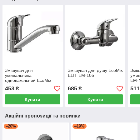
Змішувач для
Змішувач для душу EcoMix
Зміш
умивальника
ELIT EM-105
умив
одноважільний EcoMix
EM-
ELIT EM-N-103M
453
685
511
₴
₴
поворотний
Купити
Купити
Акційні пропозиції та новинки
–20%
–19%