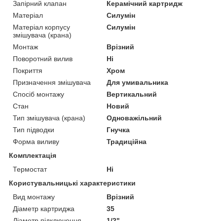
Запірний клапан
Керамічний картридж
Матеріал
Силумін
Матеріал корпусу
Силумін
змішувача (крана)
Монтаж
Врізний
Поворотний вилив
Ні
Покриття
Хром
Призначення змішувача
Для умивальника
Спосіб монтажу
Вертикальний
Стан
Новий
Тип змішувача (крана)
Одноважільний
Тип підводки
Гнучка
Форма виливу
Традиційна
Комплектація
Термостат
Ні
Користувальницькі характеристики
Вид монтажу
Врізний
Діаметр картриджа
35
Діаметр підключення
1/2"