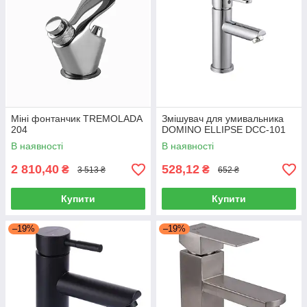
Міні фонтанчик TREMOLADA
Змішувач для умивальника
204
DOMINO ELLIPSE DCC-101
В наявності
В наявності
2 810,40
528,12
₴
₴
3 513 ₴
652 ₴
Купити
Купити
–19%
–19%