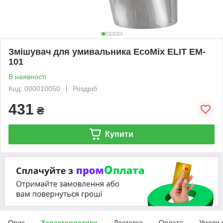
Змішувач для умивальника EcoMix ELIT EM-
101
В наявності
Код: 000010050
Роздріб
431
₴
Купити
Опис
Характеристики
Доставка
Оплата
Умови 